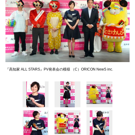
『高知家 ALL STARS』PV発表会の模様 （C）ORICON NewS inc.