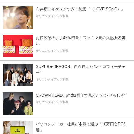
向井康二イケメンすぎ！純愛『（LOVE SONG）』
オリコンタイアップ特集
お値段そのまま45％増量！ファミマ夏の大盤振る舞
い
オリコンタイアップ特集
SUPER★DRAGON、自ら描いた”レトロフューチャ
ー”
オリコンタイアップ特集
CROWN HEAD、結成1周年で見えた”バンドらしさ”
オリコンタイアップ特集
パソコンメーカー社員が本気で選ぶ「10万円台PC3
選」