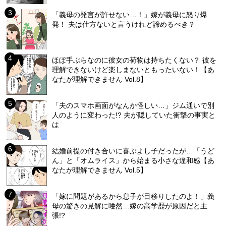
「義母の発言が許せない…！」嫁が義母に怒り爆
発！ 夫は仕方ないと言うけれど諦めるべき？
ほぼ手ぶらなのに彼女の荷物は持ちたくない？ 彼を
理解できないけど楽しまないともったいない！【あ
なたが理解できません Vol.8】
「夫のスマホ画面がなんか怪しい…」ジム通いで別
人のように変わった!? 夫が隠していた衝撃の事実と
は
結婚前提の付き合いに喜ぶよし子だったが…「うど
ん」と「オムライス」から始まる小さな違和感【あ
なたが理解できません Vol.5】
「嫁に問題があるから息子が目移りしたのよ！」義
母の驚きの見解に唖然…嫁の高学歴が原因だと主
張!?