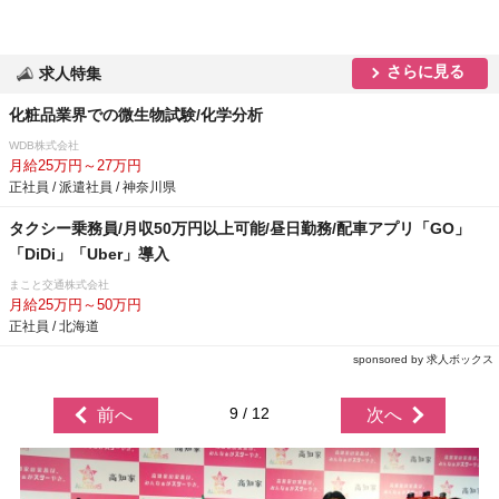
さらに見る
求人特集
化粧品業界での微生物試験/化学分析
WDB株式会社
月給25万円～27万円
正社員 / 派遣社員 / 神奈川県
タクシー乗務員/月収50万円以上可能/昼日勤務/配車アプリ「GO」
「DiDi」「Uber」導入
まこと交通株式会社
月給25万円～50万円
正社員 / 北海道
sponsored by 求人ボックス
9 / 12
前へ
次へ