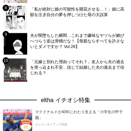
「私が絶対に娘の可能性を開花させる…！」娘に高
額を注ぎ自分の夢を押しつけた母の大誤算
夫が闇堕ちした瞬間…これまで嫌味なヤツらが媚び
へつらう姿は滑稽だな！【母親ならすべてを許さな
いとダメですか？ Vol.28】
「元嫁と別れた理由ってそれ？」友人から夫の過去
を突っ込まれ不安…信じて結婚した夫の過去まで信
じれる？
eltha イチオシ特集
マクドナルドが40年にわたり支える「小学生の甲子
園」
オリコンタイアップ特集