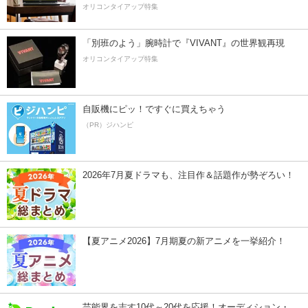
オリコンタイアップ特集
「別班のよう」腕時計で『VIVANT』の世界観再現
オリコンタイアップ特集
自販機にピッ！ですぐに買えちゃう
（PR）ジハンピ
2026年7月夏ドラマも、注目作＆話題作が勢ぞろい！
【夏アニメ2026】7月期夏の新アニメを一挙紹介！
芸能界を志す10代～20代を応援！オーディション・