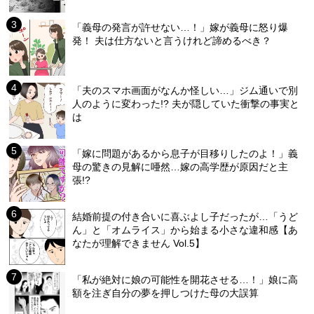
「義母の発言が許せない…！」嫁が義母に怒り爆
発！ 夫は仕方ないと言うけれど諦めるべき？
「夫のスマホ画面がなんか怪しい…」ジム通いで別
人のように変わった!? 夫が隠していた衝撃の事実と
は
「嫁に問題があるから息子が目移りしたのよ！」義
母の驚きの見解に唖然…嫁の高学歴が原因だと主
張!?
結婚前提の付き合いに喜ぶよし子だったが…「うど
ん」と「オムライス」から始まる小さな違和感【あ
なたが理解できません Vol.5】
「私が絶対に娘の可能性を開花させる…！」娘に高
額を注ぎ自分の夢を押しつけた母の大誤算