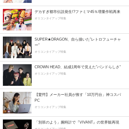
デカすぎ都市伝説発生!?ファミマ45％増量作戦再来
オリコンタイアップ特集
SUPER★DRAGON、自ら描いた”レトロフューチャ
ー”
オリコンタイアップ特集
CROWN HEAD、結成1周年で見えた”バンドらしさ”
オリコンタイアップ特集
【驚愕】メーカー社員が推す「10万円台」神コスパ
PC
オリコンタイアップ特集
「別班のよう」腕時計で『VIVANT』の世界観再現
オリコンタイアップ特集