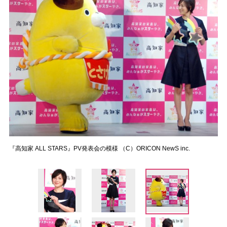
『高知家 ALL STARS』PV発表会の模様 （C）ORICON NewS inc.