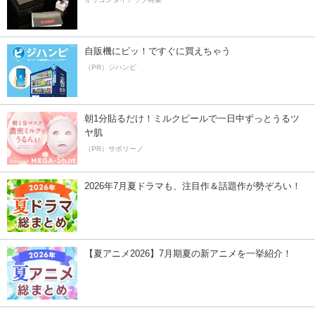
自販機にピッ！ですぐに買えちゃう
（PR）ジハンピ
朝1分貼るだけ！ミルクピールで一日中ずっとうるツ
ヤ肌
（PR）サボリーノ
2026年7月夏ドラマも、注目作＆話題作が勢ぞろい！
【夏アニメ2026】7月期夏の新アニメを一挙紹介！