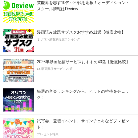
芸能界を志す10代～20代を応援！オーディション・
スクール情報はDeview
漫画読み放題サブスクおすすめ11選【徹底比較】
オリコン顧客満足度ランキング
2026年動画配信サービスおすすめ40選【徹底比較】
CS動画配信サービス20選
毎週の音楽ランキングから、ヒットの推移をチェッ
ク！
試写会、登壇イベント、サインチェキなどプレゼン
ト！
プレゼント特集