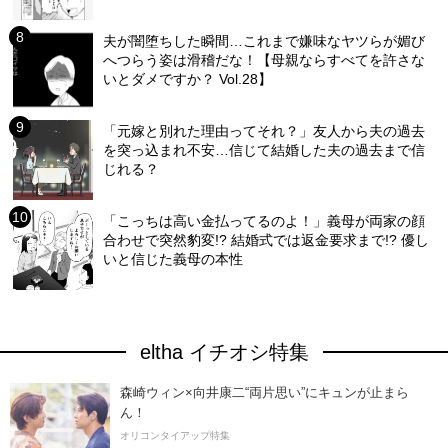
夫が闇堕ちした瞬間…これまで嫌味なヤツらが媚び
へつらう姿は滑稽だな！【母親ならすべてを許さな
いとダメですか？ Vol.28】
「元嫁と別れた理由ってそれ？」友人から夫の過去
を突っ込まれ不安…信じて結婚した夫の過去まで信
じれる？
「こっちは高い金払ってるのよ！」義母が両家の顔
合わせで突然豹変!? 結婚式では返金要求まで!? 優し
いと信じた義母の本性
eltha イチオシ特集
森崎ウィン×向井康二“両片思い”にキュンが止まら
ん！
オリコンタイアップ特集