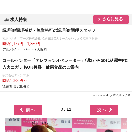
さらに見る
求人特集
調理師/調理補助・無資格可の調理師/調理スタッフ
柏原マルタマフーズ株式会社 特別養護老人ホームせいりょう姫島内厨房
時給1,177円～1,350円
アルバイト・パート / 大阪府
コールセンター「テレフォンオペレーター」/週3から50代活躍中PC
入力ニガテもOK美容・健康食品のご案内
株式会社ディンプル
時給1,300円～
派遣社員 / 北海道
sponsored by 求人ボックス
3 / 12
前へ
次へ