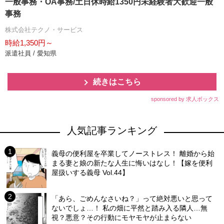
一般事務・OA事務/土日休時給1350円未経験者大歓迎一般
事務
株式会社テクノ・サービス
時給1,350円～
派遣社員 / 愛知県
続きはこちら
sponsored by 求人ボックス
人気記事ランキング
義母の便利屋を卒業してノーストレス！ 離婚から始
まる妻と娘の新たな人生に悔いはなし！【嫁を便利
屋扱いする義母 Vol.44】
「あら、ごめんなさいね？」って絶対悪いと思って
ないでしょ…！ 私の畑に平然と踏み入る隣人…無
視？悪意？その行動にモヤモヤが止まらない