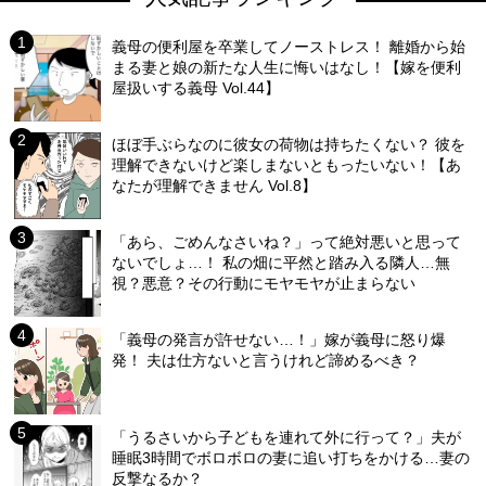
義母の便利屋を卒業してノーストレス！ 離婚から始
まる妻と娘の新たな人生に悔いはなし！【嫁を便利
屋扱いする義母 Vol.44】
ほぼ手ぶらなのに彼女の荷物は持ちたくない？ 彼を
理解できないけど楽しまないともったいない！【あ
なたが理解できません Vol.8】
「あら、ごめんなさいね？」って絶対悪いと思って
ないでしょ…！ 私の畑に平然と踏み入る隣人…無
視？悪意？その行動にモヤモヤが止まらない
「義母の発言が許せない…！」嫁が義母に怒り爆
発！ 夫は仕方ないと言うけれど諦めるべき？
「うるさいから子どもを連れて外に行って？」夫が
睡眠3時間でボロボロの妻に追い打ちをかける…妻の
反撃なるか？