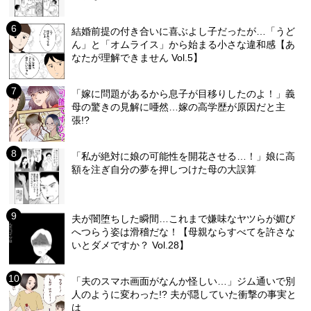
結婚前提の付き合いに喜ぶよし子だったが…「うど
ん」と「オムライス」から始まる小さな違和感【あ
なたが理解できません Vol.5】
「嫁に問題があるから息子が目移りしたのよ！」義
母の驚きの見解に唖然…嫁の高学歴が原因だと主
張!?
「私が絶対に娘の可能性を開花させる…！」娘に高
額を注ぎ自分の夢を押しつけた母の大誤算
夫が闇堕ちした瞬間…これまで嫌味なヤツらが媚び
へつらう姿は滑稽だな！【母親ならすべてを許さな
いとダメですか？ Vol.28】
「夫のスマホ画面がなんか怪しい…」ジム通いで別
人のように変わった!? 夫が隠していた衝撃の事実と
は