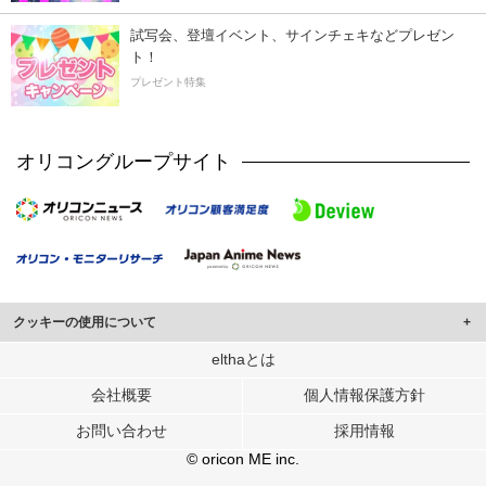
試写会、登壇イベント、サインチェキなどプレゼン
ト！
プレゼント特集
オリコングループサイト
クッキーの使用について
このサイトでは Cookie を使用して、ユーザーに合わせたコンテンツや広告の
elthaとは
表示、ソーシャル メディア機能の提供、広告の表示回数やクリック数の測定を
会社概要
個人情報保護方針
行っています。
また、ユーザーによるサイトの利用状況についても情報を収集し、ソーシャル
お問い合わせ
採用情報
メディアや広告配信、データ解析の各パートナーに提供しています。
各パートナーは、この情報とユーザーが各パートナーに提供した他の情報や、
© oricon ME inc.
ユーザーが各パートナーのサービスを使用したときに収集した他の情報を組み