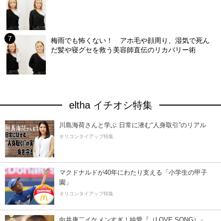
梅雨でも怖くない！ アホ毛や顔周り、湿気で死ん
だ髪や寝グセを救う美容師直伝のリカバリー術
eltha イチオシ特集
川島海荷さんと学ぶ 日常に潜む“人身取引”のリアル
オリコンタイアップ特集
マクドナルドが40年にわたり支える「小学生の甲子
園」
オリコンタイアップ特集
向井康二イケメンすぎ！純愛『（LOVE SONG）』