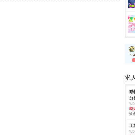
求
動
分
W
時給
派遣
工
W