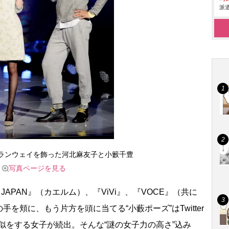
派遣
W』ランウェイを飾った河北麻友子と小籔千豊
写真ページを見る
APAN』（カエルム）、『ViVi』、『VOCE』（共に
を頬に、もう片方を頭に当てる“小藪ポーズ”はTwitter
、真似をする女子が続出。そんな“謎の女子力の高さ”込み