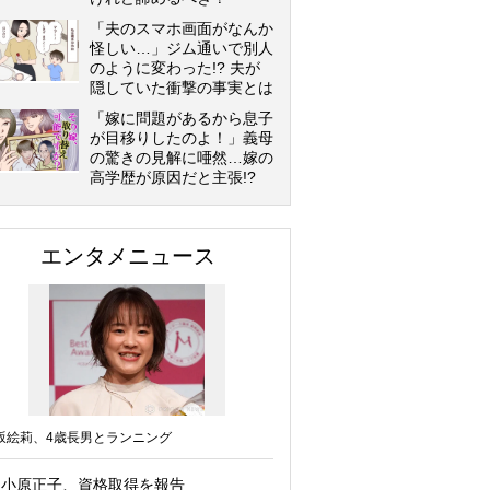
「夫のスマホ画面がなんか
怪しい…」ジム通いで別人
のように変わった!? 夫が
隠していた衝撃の事実とは
「嫁に問題があるから息子
が目移りしたのよ！」義母
の驚きの見解に唖然…嫁の
高学歴が原因だと主張!?
エンタメニュース
坂絵莉、4歳長男とランニング
小原正子、資格取得を報告