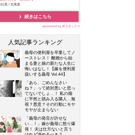
社員 / 北海道
続きはこちら
sponsored by 求人ボックス
人気記事ランキング
義母の便利屋を卒業してノ
ーストレス！ 離婚から始
まる妻と娘の新たな人生に
悔いはなし！【嫁を便利屋
扱いする義母 Vol.44】
「あら、ごめんなさい
ね？」って絶対悪いと思っ
てないでしょ…！ 私の畑
に平然と踏み入る隣人…無
視？悪意？その行動にモヤ
モヤが止まらない
「義母の発言が許せな
い…！」嫁が義母に怒り爆
発！ 夫は仕方ないと言う
けれど諦めるべき？