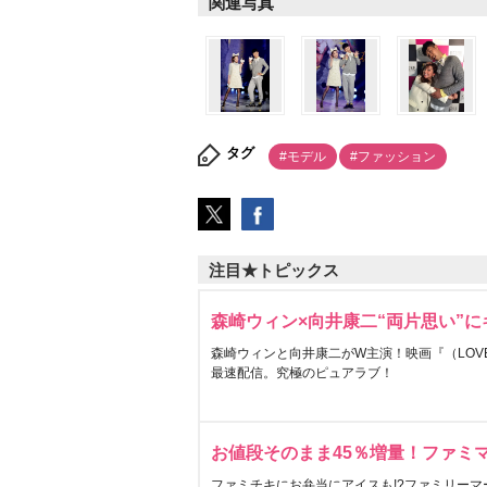
関連写真
タグ
#モデル
#ファッション
注目★トピックス
森崎ウィン×向井康二“両片思い”
森崎ウィンと向井康二がW主演！映画『（LOVE S
最速配信。究極のピュアラブ！
お値段そのまま45％増量！ファミ
ファミチキにお弁当にアイスも!?ファミリーマ