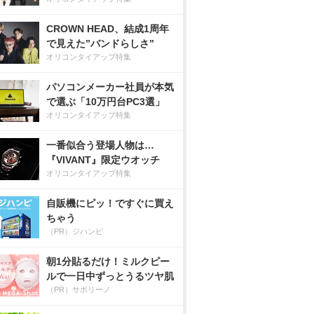
CROWN HEAD、結成1周年
で見えた”バンドらしさ”
オリコンタイアップ特集
パソコンメーカー社員が本気
で選ぶ「10万円台PC3選」
オリコンタイアップ特集
一番似合う登場人物は…
『VIVANT』限定ウオッチ
オリコンタイアップ特集
自販機にピッ！ですぐに買え
ちゃう
（PR）ジハンピ
朝1分貼るだけ！ミルクピー
ルで一日中ずっとうるツヤ肌
（PR）サボリーノ