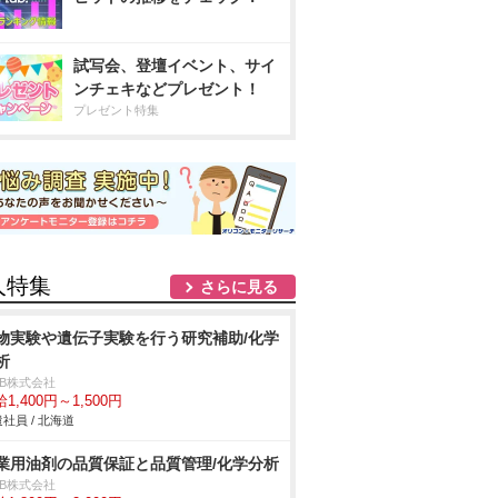
試写会、登壇イベント、サイ
ンチェキなどプレゼント！
プレゼント特集
人特集
さらに見る
物実験や遺伝子実験を行う研究補助/化学
析
DB株式会社
1,400円～1,500円
社員 / 北海道
業用油剤の品質保証と品質管理/化学分析
DB株式会社