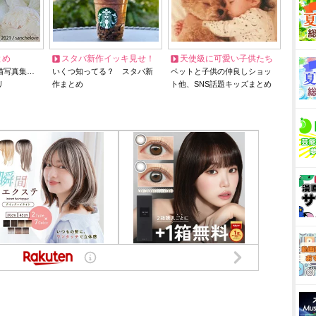
とめ
スタバ新作イッキ見せ！
天使級に可愛い子供たち
猫写真集…
いくつ知ってる？ スタバ新
ペットと子供の仲良しショッ
リ
作まとめ
ト他、SNS話題キッズまとめ