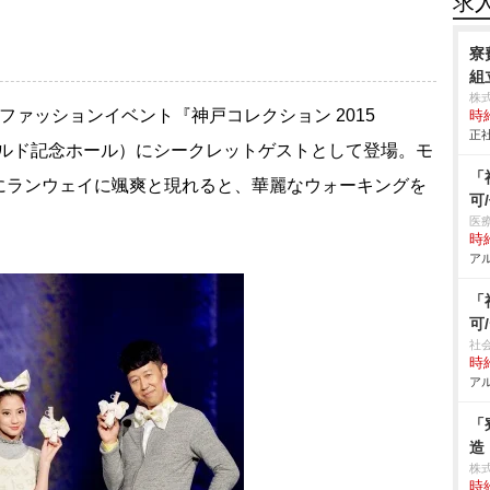
求
寮
組立
株
ァッションイベント『神戸コレクション 2015
時給
正社
ワールド記念ホール）にシークレットゲストとして登場。モ
「
にランウェイに颯爽と現れると、華麗なウォーキングを
可
医
時給
アル
「
可
社
時給
アル
「
造
株
時給