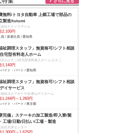
人特集
さらに見る
費無料/トヨタ自動車 上郷工場で部品の
製造/tutumi
式会社テクノスマイル
2,100円
員 / 派遣社員 / 愛知県
福祉調理スタッフ」無資格可/シフト相談
/住宅型有料老人ホーム
療法人ひさご/住宅型有料老人ホーム ひさご
1,140円
バイト・パート / 愛知県
福祉調理スタッフ」無資格可/シフト相談
/デイサービス
会福祉法人アゼリヤ会/美山デイホーム
1,244円～1,260円
バイト・パート / 東京都
寮完備」ステーキの加工製造/即入寮/製
・工場/日勤/日払い/工場・製造
式会社京栄センター
1,300円～1,625円