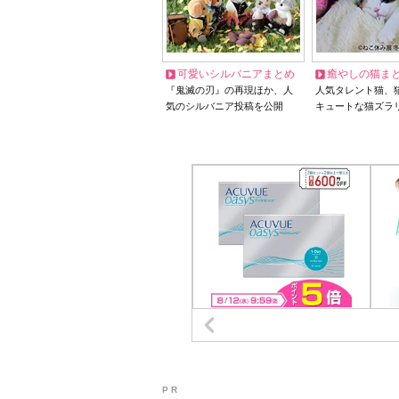
可愛いシルバニアまとめ
癒やしの猫ま
『鬼滅の刃』の再現ほか、人
人気タレント猫、
気のシルバニア投稿を公開
キュートな猫ズラ
P R