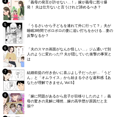
「義母の発言が許せない…！」嫁が義母に怒り爆
発！ 夫は仕方ないと言うけれど諦めるべき？
「うるさいから子どもを連れて外に行って？」夫が
睡眠3時間でボロボロの妻に追い打ちをかける…妻の
反撃なるか？
「夫のスマホ画面がなんか怪しい…」ジム通いで別
人のように変わった!? 夫が隠していた衝撃の事実と
は
結婚前提の付き合いに喜ぶよし子だったが…「うど
ん」と「オムライス」から始まる小さな違和感【あ
なたが理解できません Vol.5】
「嫁に問題があるから息子が目移りしたのよ！」義
母の驚きの見解に唖然…嫁の高学歴が原因だと主
張!?