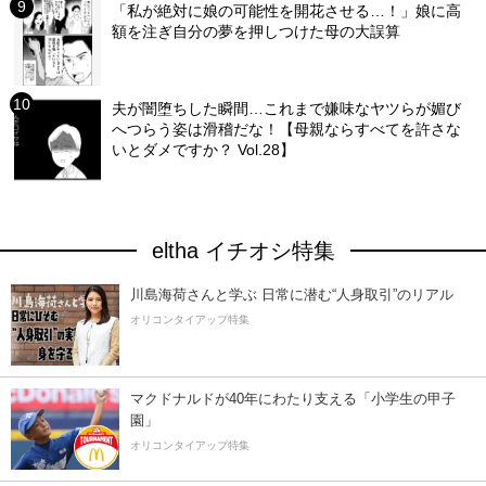
「私が絶対に娘の可能性を開花させる…！」娘に高
額を注ぎ自分の夢を押しつけた母の大誤算
夫が闇堕ちした瞬間…これまで嫌味なヤツらが媚び
へつらう姿は滑稽だな！【母親ならすべてを許さな
いとダメですか？ Vol.28】
eltha イチオシ特集
川島海荷さんと学ぶ 日常に潜む“人身取引”のリアル
オリコンタイアップ特集
マクドナルドが40年にわたり支える「小学生の甲子
園」
オリコンタイアップ特集