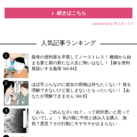
続きはこちら
sponsored by 求人ボックス
人気記事ランキング
義母の便利屋を卒業してノーストレス！ 離婚から始
まる妻と娘の新たな人生に悔いはなし！【嫁を便利
屋扱いする義母 Vol.44】
ほぼ手ぶらなのに彼女の荷物は持ちたくない？ 彼を
理解できないけど楽しまないともったいない！【あ
なたが理解できません Vol.8】
「あら、ごめんなさいね？」って絶対悪いと思って
ないでしょ…！ 私の畑に平然と踏み入る隣人…無
視？悪意？その行動にモヤモヤが止まらない