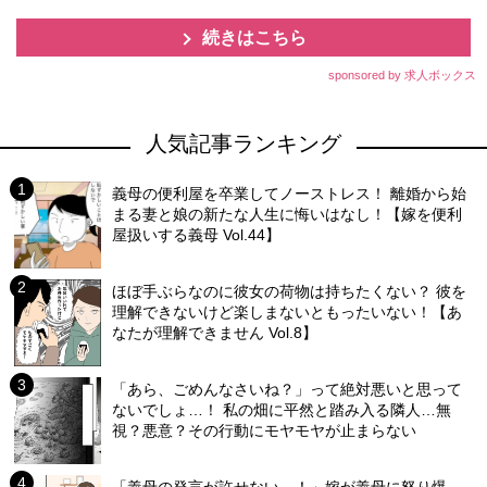
続きはこちら
sponsored by 求人ボックス
人気記事ランキング
義母の便利屋を卒業してノーストレス！ 離婚から始
まる妻と娘の新たな人生に悔いはなし！【嫁を便利
屋扱いする義母 Vol.44】
ほぼ手ぶらなのに彼女の荷物は持ちたくない？ 彼を
理解できないけど楽しまないともったいない！【あ
なたが理解できません Vol.8】
「あら、ごめんなさいね？」って絶対悪いと思って
ないでしょ…！ 私の畑に平然と踏み入る隣人…無
視？悪意？その行動にモヤモヤが止まらない