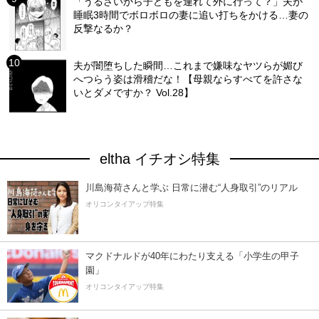
「うるさいから子どもを連れて外に行って？」夫が
睡眠3時間でボロボロの妻に追い打ちをかける…妻の
反撃なるか？
夫が闇堕ちした瞬間…これまで嫌味なヤツらが媚び
へつらう姿は滑稽だな！【母親ならすべてを許さな
いとダメですか？ Vol.28】
eltha イチオシ特集
川島海荷さんと学ぶ 日常に潜む“人身取引”のリアル
オリコンタイアップ特集
マクドナルドが40年にわたり支える「小学生の甲子
園」
オリコンタイアップ特集