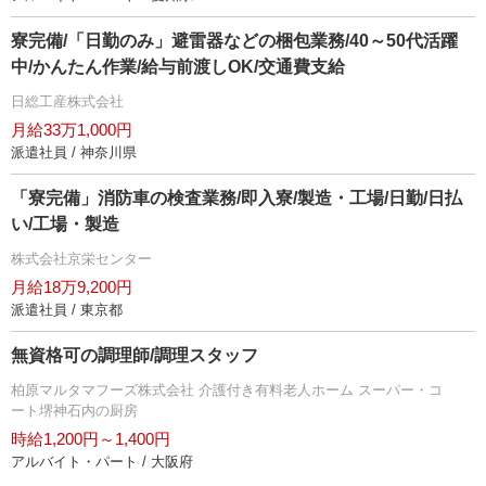
寮完備/「日勤のみ」避雷器などの梱包業務/40～50代活躍
中/かんたん作業/給与前渡しOK/交通費支給
日総工産株式会社
月給33万1,000円
派遣社員 / 神奈川県
「寮完備」消防車の検査業務/即入寮/製造・工場/日勤/日払
い/工場・製造
株式会社京栄センター
月給18万9,200円
派遣社員 / 東京都
無資格可の調理師/調理スタッフ
柏原マルタマフーズ株式会社 介護付き有料老人ホーム スーパー・コ
ート堺神石内の厨房
時給1,200円～1,400円
アルバイト・パート / 大阪府