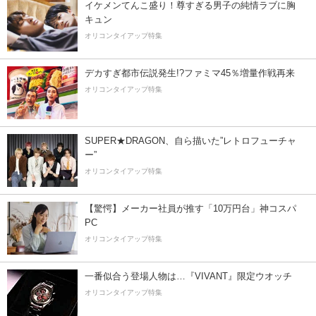
イケメンてんこ盛り！尊すぎる男子の純情ラブに胸
キュン
オリコンタイアップ特集
デカすぎ都市伝説発生!?ファミマ45％増量作戦再来
オリコンタイアップ特集
SUPER★DRAGON、自ら描いた”レトロフューチャ
ー”
オリコンタイアップ特集
【驚愕】メーカー社員が推す「10万円台」神コスパ
PC
オリコンタイアップ特集
一番似合う登場人物は…『VIVANT』限定ウオッチ
オリコンタイアップ特集