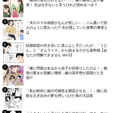
「義母の発言が許せない…！」嫁が義母に怒り爆
発！ 夫は仕方ないと言うけれど諦めるべき？
「夫のスマホ画面がなんか怪しい…」ジム通いで別
人のように変わった!? 夫が隠していた衝撃の事実と
は
結婚前提の付き合いに喜ぶよし子だったが…「うど
ん」と「オムライス」から始まる小さな違和感【あ
なたが理解できません Vol.5】
「嫁に問題があるから息子が目移りしたのよ！」義
母の驚きの見解に唖然…嫁の高学歴が原因だと主
張!?
「私が絶対に娘の可能性を開花させる…！」娘に高
額を注ぎ自分の夢を押しつけた母の大誤算