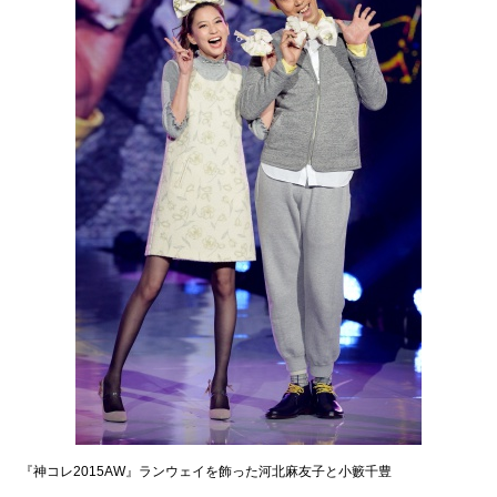
『神コレ2015AW』ランウェイを飾った河北麻友子と小籔千豊