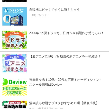
自販機にピッ！ですぐに買えちゃう
（PR）ジハンピ
2026年7月夏ドラマも、注目作＆話題作が勢ぞろい！
【夏アニメ2026】7月期夏の新アニメを一挙紹介！
芸能界を志す10代～20代を応援！オーディション・
スクール情報はDeview
漫画読み放題サブスクおすすめ11選【徹底比較】
オリコン顧客満足度ランキング