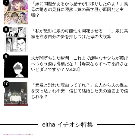
「嫁に問題があるから息子が目移りしたのよ！」義
母の驚きの見解に唖然…嫁の高学歴が原因だと主
張!?
「私が絶対に娘の可能性を開花させる…！」娘に高
額を注ぎ自分の夢を押しつけた母の大誤算
夫が闇堕ちした瞬間…これまで嫌味なヤツらが媚び
へつらう姿は滑稽だな！【母親ならすべてを許さな
いとダメですか？ Vol.28】
「元嫁と別れた理由ってそれ？」友人から夫の過去
を突っ込まれ不安…信じて結婚した夫の過去まで信
じれる？
eltha イチオシ特集