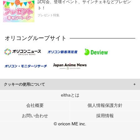
試写会、登壇イベント、サインチェキなどプレゼン
ト！
プレゼント特集
オリコングループサイト
クッキーの使用について
このサイトでは Cookie を使用して、ユーザーに合わせたコンテンツや広告の
elthaとは
表示、ソーシャル メディア機能の提供、広告の表示回数やクリック数の測定を
会社概要
個人情報保護方針
行っています。
また、ユーザーによるサイトの利用状況についても情報を収集し、ソーシャル
お問い合わせ
採用情報
メディアや広告配信、データ解析の各パートナーに提供しています。
各パートナーは、この情報とユーザーが各パートナーに提供した他の情報や、
© oricon ME inc.
ユーザーが各パートナーのサービスを使用したときに収集した他の情報を組み
合わせて使用することがあります。