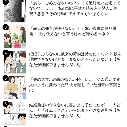
「あら、ごめんなさいね？」って絶対悪いと思って
ないでしょ…！ 私の畑に平然と踏み入る隣人…無
視？悪意？その行動にモヤモヤが止まらない
「義母の発言が許せない…！」嫁が義母に怒り爆
発！ 夫は仕方ないと言うけれど諦めるべき？
ほぼ手ぶらなのに彼女の荷物は持ちたくない？ 彼を
理解できないけど楽しまないともったいない！【あ
なたが理解できません Vol.8】
「夫のスマホ画面がなんか怪しい…」ジム通いで別
人のように変わった!? 夫が隠していた衝撃の事実と
は
結婚前提の付き合いに喜ぶよし子だったが…「うど
ん」と「オムライス」から始まる小さな違和感【あ
なたが理解できません Vol.5】