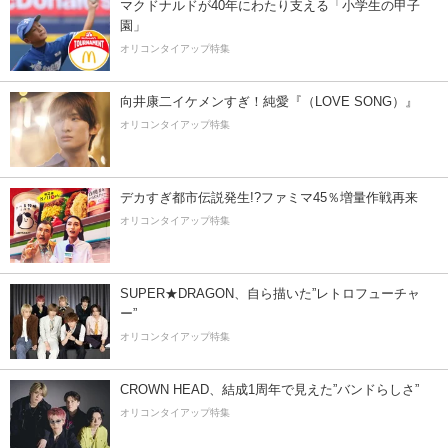
マクドナルドが40年にわたり支える「小学生の甲子
園」
オリコンタイアップ特集
向井康二イケメンすぎ！純愛『（LOVE SONG）』
オリコンタイアップ特集
デカすぎ都市伝説発生!?ファミマ45％増量作戦再来
オリコンタイアップ特集
SUPER★DRAGON、自ら描いた”レトロフューチャ
ー”
オリコンタイアップ特集
CROWN HEAD、結成1周年で見えた”バンドらしさ”
オリコンタイアップ特集