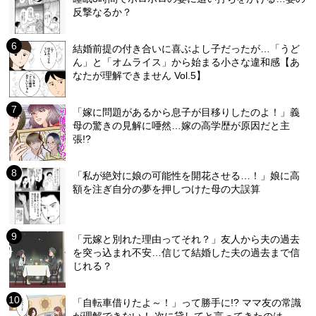
反撃なるか？
結婚前提の付き合いに喜ぶよし子だったが…「うど
ん」と「オムライス」から始まる小さな違和感【あ
なたが理解できません Vol.5】
「嫁に問題があるから息子が目移りしたのよ！」義
母の驚きの見解に唖然…嫁の高学歴が原因だと主
張!?
「私が絶対に娘の可能性を開花させる…！」娘に高
額を注ぎ自分の夢を押しつけた母の大誤算
「元嫁と別れた理由ってそれ？」友人から夫の過去
を突っ込まれ不安…信じて結婚した夫の過去まで信
じれる？
「自転車借りたよ～！」って勝手に!? ママ友の常識