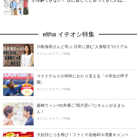
が理解できない！ 次に貸してと言ってきたのは…
eltha イチオシ特集
川島海荷さんと学ぶ 日常に潜む“人身取引”のリアル
オリコンタイアップ特集
マクドナルドが40年にわたり支える「小学生の甲子
園」
オリコンタイアップ特集
森崎ウィン×向井康二“両片思い”にキュンが止まら
ん！
オリコンタイアップ特集
大好評につき再び！ファミマ名物45％増量キャンペ