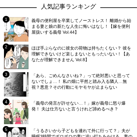
人気記事ランキング
義母の便利屋を卒業してノーストレス！ 離婚から始
まる妻と娘の新たな人生に悔いはなし！【嫁を便利
屋扱いする義母 Vol.44】
ほぼ手ぶらなのに彼女の荷物は持ちたくない？ 彼を
理解できないけど楽しまないともったいない！【あ
なたが理解できません Vol.8】
「あら、ごめんなさいね？」って絶対悪いと思って
ないでしょ…！ 私の畑に平然と踏み入る隣人…無
視？悪意？その行動にモヤモヤが止まらない
「義母の発言が許せない…！」嫁が義母に怒り爆
発！ 夫は仕方ないと言うけれど諦めるべき？
「うるさいから子どもを連れて外に行って？」夫が
睡眠3時間でボロボロの妻に追い打ちをかける…妻の