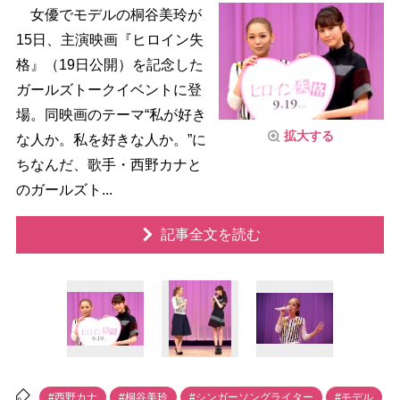
女優でモデルの桐谷美玲が
15日、主演映画『ヒロイン失
格』（19日公開）を記念した
ガールズトークイベントに登
場。同映画のテーマ“私が好き
拡大する
な人か。私を好きな人か。”に
ちなんだ、歌手・西野カナと
のガールズト...
記事全文を読む
#西野カナ
#桐谷美玲
#シンガーソングライター
#モデル