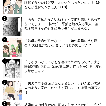
理解できないけど楽しまないともったいない！【あ
なたが理解できません Vol.8】
「あら、ごめんなさいね？」って絶対悪いと思って
ないでしょ…！ 私の畑に平然と踏み入る隣人…無
視？悪意？その行動にモヤモヤが止まらない
「義母の発言が許せない…！」嫁が義母に怒り爆
発！ 夫は仕方ないと言うけれど諦めるべき？
「うるさいから子どもを連れて外に行って？」夫が
睡眠3時間でボロボロの妻に追い打ちをかける…妻の
反撃なるか？
「夫のスマホ画面がなんか怪しい…」ジム通いで別
人のように変わった!? 夫が隠していた衝撃の事実と
は
結婚前提の付き合いに喜ぶよし子だったが…「うど