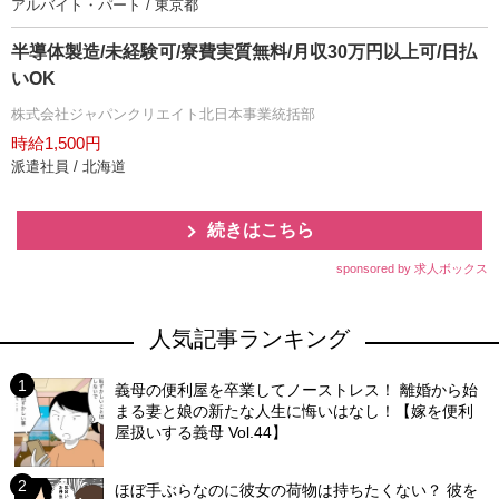
アルバイト・パート / 東京都
半導体製造/未経験可/寮費実質無料/月収30万円以上可/日払
いOK
株式会社ジャパンクリエイト北日本事業統括部
時給1,500円
派遣社員 / 北海道
続きはこちら
sponsored by 求人ボックス
人気記事ランキング
義母の便利屋を卒業してノーストレス！ 離婚から始
まる妻と娘の新たな人生に悔いはなし！【嫁を便利
屋扱いする義母 Vol.44】
ほぼ手ぶらなのに彼女の荷物は持ちたくない？ 彼を