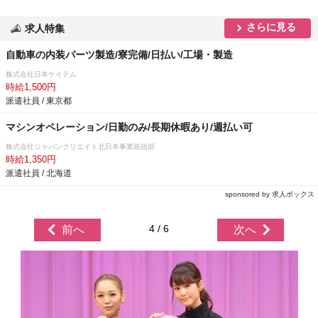
さらに見る
求人特集
自動車の内装パーツ製造/寮完備/日払い/工場・製造
株式会社日本ケイテム
時給1,500円
派遣社員 / 東京都
マシンオペレーション/日勤のみ/長期休暇あり/週払い可
株式会社ジャパンクリエイト北日本事業統括部
時給1,350円
派遣社員 / 北海道
sponsored by 求人ボックス
4 / 6
前へ
次へ