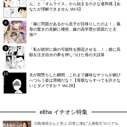
ん」と「オムライス」から始まる小さな違和感【あ
なたが理解できません Vol.5】
「嫁に問題があるから息子が目移りしたのよ！」義
母の驚きの見解に唖然…嫁の高学歴が原因だと主
張!?
「私が絶対に娘の可能性を開花させる…！」娘に高
額を注ぎ自分の夢を押しつけた母の大誤算
夫が闇堕ちした瞬間…これまで嫌味なヤツらが媚び
へつらう姿は滑稽だな！【母親ならすべてを許さな
いとダメですか？ Vol.28】
eltha イチオシ特集
川島海荷さんと学ぶ 日常に潜む“人身取引”のリアル