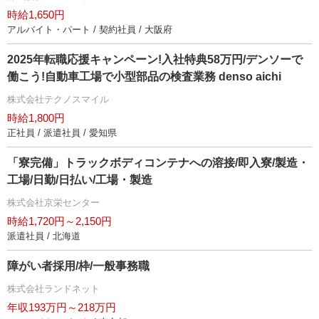
時給1,650円
アルバイト・パート / 契約社員 / 大阪府
2025年転職応援キャンペーン!入社特典58万円/デンソーで
働こう!自動車工場で小型部品の検査業務 denso aichi
株式会社テクノスマイル
時給1,800円
正社員 / 派遣社員 / 愛知県
「寮完備」トラックボディコンテナへの溶接/即入寮/製造・
工場/日勤/日払い/工場・製造
株式会社京栄センター
時給1,720円～2,150円
派遣社員 / 北海道
障がい者採用/枠/一般事務職
株式会社ランドネット
年収193万円～218万円