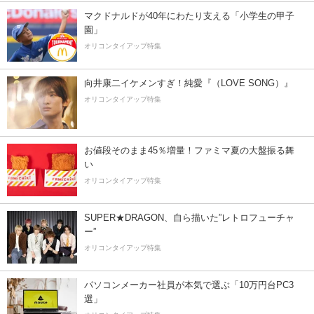
マクドナルドが40年にわたり支える「小学生の甲子
園」
オリコンタイアップ特集
向井康二イケメンすぎ！純愛『（LOVE SONG）』
オリコンタイアップ特集
お値段そのまま45％増量！ファミマ夏の大盤振る舞
い
オリコンタイアップ特集
SUPER★DRAGON、自ら描いた”レトロフューチャ
ー”
オリコンタイアップ特集
パソコンメーカー社員が本気で選ぶ「10万円台PC3
選」