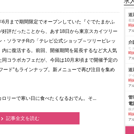
求
送
看
6月まで期間限定でオープンしていた『ぐでたまかふ
時給
が好評だったことから、あす18日から東京スカイツリー
アル
ン・ソラマチRの「テレビ公式ショップ～ツリービレッ
介
ヒ
」内に復活する。前回、開催期間を延長するなど大人気
時給
アル
た同コラボカフェだが、今回は10月末頃まで開催予定の
フード”もラインナップ。新メニューで再び注目を集め
送
デ
時給
アル
管
リーで寒い日に食べたくなるおでん。そ...
電
株
時給
記事全文を読む
アル