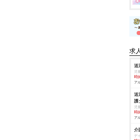
求
送
児
時給
アル
送
護
児
時給
アル
介
デ