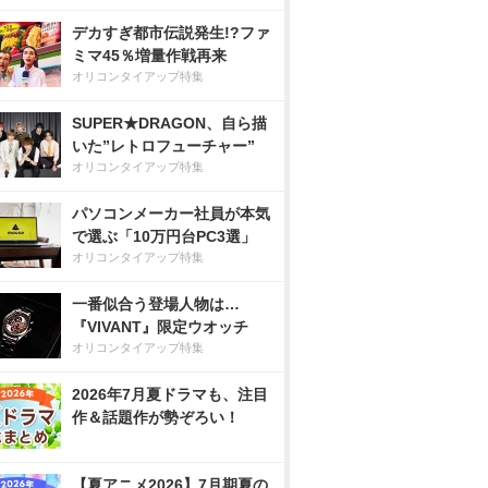
デカすぎ都市伝説発生!?ファ
ミマ45％増量作戦再来
オリコンタイアップ特集
SUPER★DRAGON、自ら描
いた”レトロフューチャー”
オリコンタイアップ特集
パソコンメーカー社員が本気
で選ぶ「10万円台PC3選」
オリコンタイアップ特集
一番似合う登場人物は…
『VIVANT』限定ウオッチ
オリコンタイアップ特集
2026年7月夏ドラマも、注目
作＆話題作が勢ぞろい！
【夏アニメ2026】7月期夏の