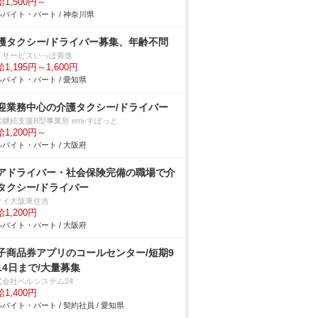
1,500円～
バイト・パート / 神奈川県
護タクシー/ドライバー募集、年齢不問
イサービスいっぽ善進
1,195円～1,600円
バイト・パート / 愛知県
迎業務中心の介護タクシー/ドライバー
継続支援B型事業所 emi-すぽっと
1,200円～
バイト・パート / 大阪府
アドライバー・社会保険完備の職場で介
タクシー/ドライバー
クイ大阪東住吉
1,200円
バイト・パート / 大阪府
子商品券アプリのコールセンター/短期9
14日まで/大量募集
式会社ベルシステム24
1,400円
バイト・パート / 契約社員 / 愛知県