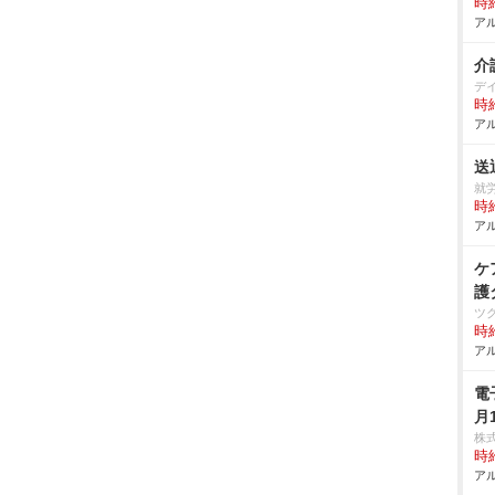
時給
アル
介
デ
時給
アル
送
就労
時給
アル
ケ
護
ツ
時給
アル
電
月
株
時給
アル