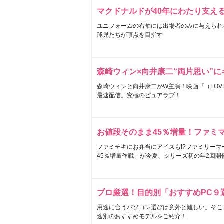
マクドナルドが40年にわたり支え
ユニフォームの右袖には出場者のみに与えられ
球児たちが頂点を目指す
森崎ウィン×向井康二“両片思い”
森崎ウィンと向井康二がW主演！映画『（LOVE S
最速配信。究極のピュアラブ！
お値段そのまま45％増量！ファミ
ファミチキにお弁当にアイスも!?ファミリーマ
45％増量作戦」が今夏、シリーズ初の年2回開
プロ厳選！目的別「おすすめPC９
用途に合うパソコン選びは意外と難しい。そこ
途別のおすすめモデルをご紹介！