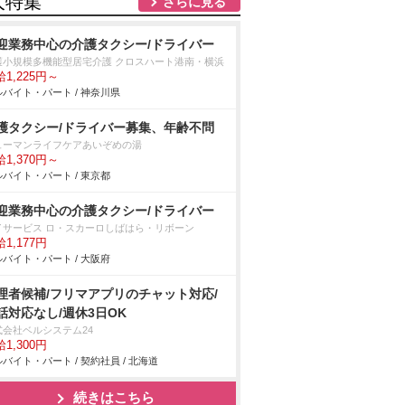
人特集
さらに見る
迎業務中心の介護タクシー/ドライバー
護小規模多機能型居宅介護 クロスハート港南・横浜
1,225円～
バイト・パート / 神奈川県
護タクシー/ドライバー募集、年齢不問
ューマンライフケアあいぞめの湯
1,370円～
バイト・パート / 東京都
迎業務中心の介護タクシー/ドライバー
イサービス ロ・スカーロしばはら・リボーン
1,177円
バイト・パート / 大阪府
理者候補/フリマアプリのチャット対応/
話対応なし/週休3日OK
式会社ベルシステム24
1,300円
バイト・パート / 契約社員 / 北海道
続きはこちら