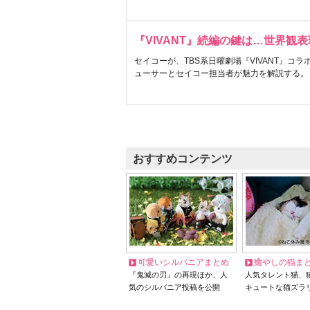
『VIVANT』続編の鍵は…世界観
セイコーが、TBS系日曜劇場『VIVANT』コ
ューサーとセイコー担当者が魅力を解説する。
おすすめコンテンツ
可愛いシルバニアまとめ
癒やしの猫ま
『鬼滅の刃』の再現ほか、人
人気タレント猫、
気のシルバニア投稿を公開
キュートな猫ズラ