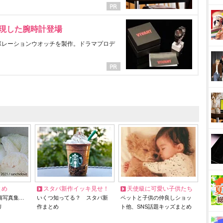
表現した腕時計登場
ラボレーションウオッチを製作。ドラマプロデ
とめ
スタバ新作イッキ見せ！
天使級に可愛い子供たち
猫写真集…
いくつ知ってる？ スタバ新
ペットと子供の仲良しショッ
リ
作まとめ
ト他、SNS話題キッズまとめ