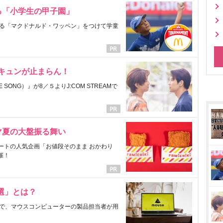
る「小学生の甲子園」
る「マクドナルド・ワッペン」をつけて学童
にキュンが止まらん！
ONG）』が8／５よりJ:COM STREAMで
マ夏の大盤振る舞い
ートの人気企画「お値段そのまま おかわり
催！
選」とは？
で、マウスコンピューターの製品担当者が用