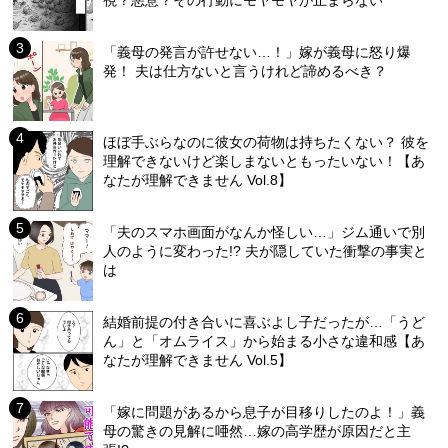
視？悪意？その行動にモヤモヤが止まらない
「義母の発言が許せない…！」嫁が義母に怒り爆
発！ 夫は仕方ないと言うけれど諦めるべき？
ほぼ手ぶらなのに彼女の荷物は持ちたくない？ 彼を
理解できないけど楽しまないともったいない！【あ
なたが理解できません Vol.8】
「夫のスマホ画面がなんか怪しい…」ジム通いで別
人のように変わった!? 夫が隠していた衝撃の事実と
は
結婚前提の付き合いに喜ぶよし子だったが…「うど
ん」と「オムライス」から始まる小さな違和感【あ
なたが理解できません Vol.5】
「嫁に問題があるから息子が目移りしたのよ！」義
母の驚きの見解に唖然…嫁の高学歴が原因だと主