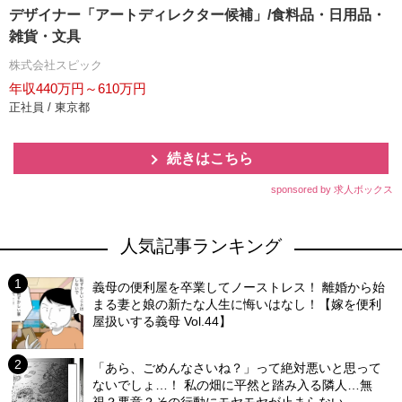
デザイナー「アートディレクター候補」/食料品・日用品・
雑貨・文具
株式会社スピック
年収440万円～610万円
正社員 / 東京都
続きはこちら
sponsored by 求人ボックス
人気記事ランキング
義母の便利屋を卒業してノーストレス！ 離婚から始
まる妻と娘の新たな人生に悔いはなし！【嫁を便利
屋扱いする義母 Vol.44】
「あら、ごめんなさいね？」って絶対悪いと思って
ないでしょ…！ 私の畑に平然と踏み入る隣人…無