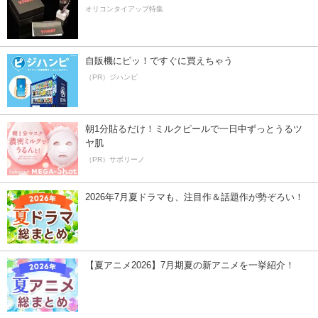
オリコンタイアップ特集
自販機にピッ！ですぐに買えちゃう
（PR）ジハンピ
朝1分貼るだけ！ミルクピールで一日中ずっとうるツ
ヤ肌
（PR）サボリーノ
2026年7月夏ドラマも、注目作＆話題作が勢ぞろい！
【夏アニメ2026】7月期夏の新アニメを一挙紹介！