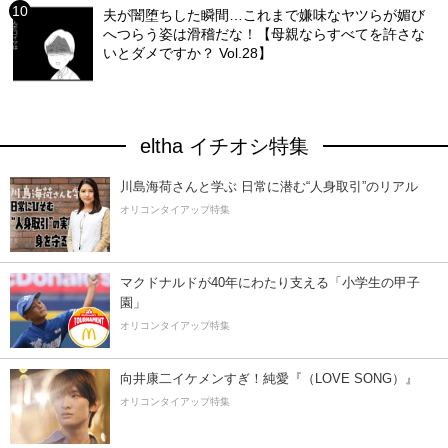
夫が闇堕ちした瞬間…これまで嫌味なヤツらが媚び
へつらう姿は滑稽だな！【母親ならすべてを許さな
いとダメですか？ Vol.28】
eltha イチオシ特集
川島海荷さんと学ぶ 日常に潜む“人身取引”のリアル
オリコンタイアップ特集
マクドナルドが40年にわたり支える「小学生の甲子
園」
オリコンタイアップ特集
向井康二イケメンすぎ！純愛『（LOVE SONG）』
オリコンタイアップ特集