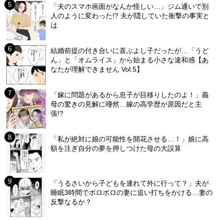
「夫のスマホ画面がなんか怪しい…」ジム通いで別
人のように変わった!? 夫が隠していた衝撃の事実と
は
結婚前提の付き合いに喜ぶよし子だったが…「うど
ん」と「オムライス」から始まる小さな違和感【あ
なたが理解できません Vol.5】
「嫁に問題があるから息子が目移りしたのよ！」義
母の驚きの見解に唖然…嫁の高学歴が原因だと主
張!?
「私が絶対に娘の可能性を開花させる…！」娘に高
額を注ぎ自分の夢を押しつけた母の大誤算
「うるさいから子どもを連れて外に行って？」夫が
睡眠3時間でボロボロの妻に追い打ちをかける…妻の
反撃なるか？