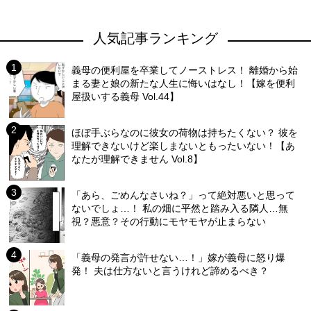
人気記事ランキング
義母の便利屋を卒業してノーストレス！ 離婚から始
まる妻と娘の新たな人生に悔いはなし！【嫁を便利
屋扱いする義母 Vol.44】
ほぼ手ぶらなのに彼女の荷物は持ちたくない？ 彼を
理解できないけど楽しまないともったいない！【あ
なたが理解できません Vol.8】
「あら、ごめんなさいね？」って絶対悪いと思って
ないでしょ…！ 私の畑に平然と踏み入る隣人…無
視？悪意？その行動にモヤモヤが止まらない
「義母の発言が許せない…！」嫁が義母に怒り爆
発！ 夫は仕方ないと言うけれど諦めるべき？