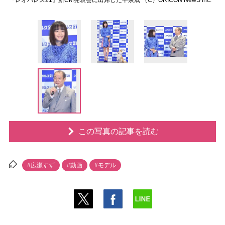
『レオパレス21』新CM発表会に出席した平泉成 （C）ORICON NewS inc.
この写真の記事を読む
#広瀬すず
#動画
#モデル