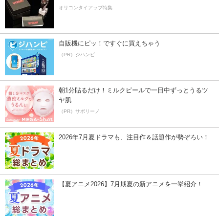
オリコンタイアップ特集
自販機にピッ！ですぐに買えちゃう
（PR）ジハンピ
朝1分貼るだけ！ミルクピールで一日中ずっとうるツ
ヤ肌
（PR）サボリーノ
2026年7月夏ドラマも、注目作＆話題作が勢ぞろい！
【夏アニメ2026】7月期夏の新アニメを一挙紹介！