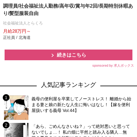
調理員/社会福祉法人勤務/高年収/賞与年2回/長期特別休暇あ
り/髪型服装自由
社会福祉法人とらくろ
月給28万円～
正社員 / 北海道
続きはこちら
sponsored by 求人ボックス
人気記事ランキング
義母の便利屋を卒業してノーストレス！ 離婚から始
まる妻と娘の新たな人生に悔いはなし！【嫁を便利
屋扱いする義母 Vol.44】
「あら、ごめんなさいね？」って絶対悪いと思って
ないでしょ…！ 私の畑に平然と踏み入る隣人…無