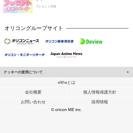
プレゼント特集
オリコングループサイト
クッキーの使用について
このサイトでは Cookie を使用して、ユーザーに合わせたコンテンツや広告の
elthaとは
表示、ソーシャル メディア機能の提供、広告の表示回数やクリック数の測定を
会社概要
個人情報保護方針
行っています。
また、ユーザーによるサイトの利用状況についても情報を収集し、ソーシャル
お問い合わせ
採用情報
メディアや広告配信、データ解析の各パートナーに提供しています。
各パートナーは、この情報とユーザーが各パートナーに提供した他の情報や、
© oricon ME inc.
ユーザーが各パートナーのサービスを使用したときに収集した他の情報を組み
合わせて使用することがあります。