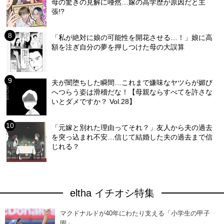
母の驚きの見解に唖然…嫁の高学歴が原因だと主
張!?
「私が絶対に娘の可能性を開花させる…！」娘に高
額を注ぎ自分の夢を押しつけた母の大誤算
夫が闇堕ちした瞬間…これまで嫌味なヤツらが媚び
へつらう姿は滑稽だな！【母親ならすべてを許さな
いとダメですか？ Vol.28】
「元嫁と別れた理由ってそれ？」友人から夫の過去
を突っ込まれ不安…信じて結婚した夫の過去まで信
じれる？
eltha イチオシ特集
マクドナルドが40年にわたり支える「小学生の甲子
園」