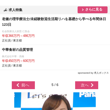
さらに見る
求人特集
老健の理学療法士/未経験歓迎生活期リハを基礎から学べる年間休日
123日
社会医療法人財団 仁医会
年収366万円～486万円
正社員 / 東京都
中華食材の品質管理
株式会社中華・高橋
年収450万円～600万円
正社員 / 東京都
sponsored by 求人ボックス
5 / 6
前へ
次へ