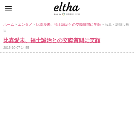
ホーム
>
エンタメ
>
比嘉愛未、福士誠治との交際質問に笑顔
> 写真・詳細 5枚
目
比嘉愛未、福士誠治との交際質問に笑顔
2015-10-07 14:55