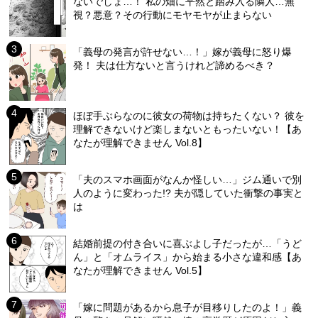
ないでしょ…！ 私の畑に平然と踏み入る隣人…無
視？悪意？その行動にモヤモヤが止まらない
「義母の発言が許せない…！」嫁が義母に怒り爆
発！ 夫は仕方ないと言うけれど諦めるべき？
ほぼ手ぶらなのに彼女の荷物は持ちたくない？ 彼を
理解できないけど楽しまないともったいない！【あ
なたが理解できません Vol.8】
「夫のスマホ画面がなんか怪しい…」ジム通いで別
人のように変わった!? 夫が隠していた衝撃の事実と
は
結婚前提の付き合いに喜ぶよし子だったが…「うど
ん」と「オムライス」から始まる小さな違和感【あ
なたが理解できません Vol.5】
「嫁に問題があるから息子が目移りしたのよ！」義