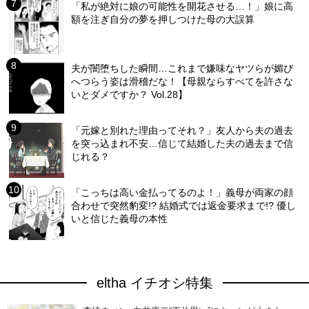
「私が絶対に娘の可能性を開花させる…！」娘に高
額を注ぎ自分の夢を押しつけた母の大誤算
夫が闇堕ちした瞬間…これまで嫌味なヤツらが媚び
へつらう姿は滑稽だな！【母親ならすべてを許さな
いとダメですか？ Vol.28】
「元嫁と別れた理由ってそれ？」友人から夫の過去
を突っ込まれ不安…信じて結婚した夫の過去まで信
じれる？
「こっちは高い金払ってるのよ！」義母が両家の顔
合わせで突然豹変!? 結婚式では返金要求まで!? 優し
いと信じた義母の本性
eltha イチオシ特集