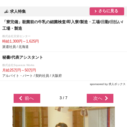
さらに見る
求人特集
「寮完備」殺菌前の牛乳の細菌検査/即入寮/製造・工場/日勤/日払い/
工場・製造
株式会社京栄センター
時給1,300円～1,625円
派遣社員 / 北海道
秘書/代表アシスタント
株式会社Squeeze Works
月給25万円～50万円
アルバイト・パート / 契約社員 / 大阪府
sponsored by 求人ボックス
3 / 7
前へ
次へ