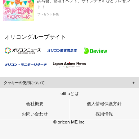
試写会、登壇イベント、サインチェキなどプレゼン
ト！
プレゼント特集
オリコングループサイト
クッキーの使用について
このサイトでは Cookie を使用して、ユーザーに合わせたコンテンツや広告の
elthaとは
表示、ソーシャル メディア機能の提供、広告の表示回数やクリック数の測定を
会社概要
個人情報保護方針
行っています。
また、ユーザーによるサイトの利用状況についても情報を収集し、ソーシャル
お問い合わせ
採用情報
メディアや広告配信、データ解析の各パートナーに提供しています。
各パートナーは、この情報とユーザーが各パートナーに提供した他の情報や、
© oricon ME inc.
ユーザーが各パートナーのサービスを使用したときに収集した他の情報を組み
合わせて使用することがあります。