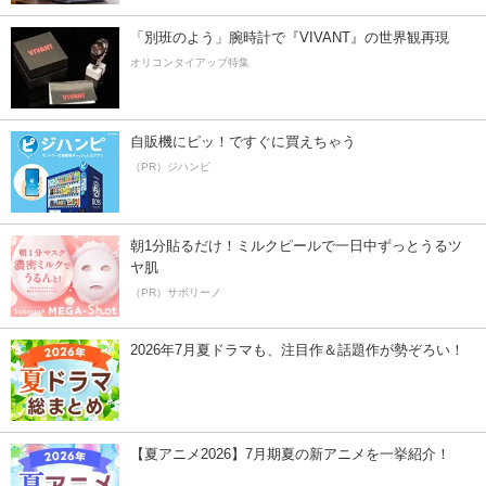
「別班のよう」腕時計で『VIVANT』の世界観再現
オリコンタイアップ特集
自販機にピッ！ですぐに買えちゃう
（PR）ジハンピ
朝1分貼るだけ！ミルクピールで一日中ずっとうるツ
ヤ肌
（PR）サボリーノ
2026年7月夏ドラマも、注目作＆話題作が勢ぞろい！
【夏アニメ2026】7月期夏の新アニメを一挙紹介！