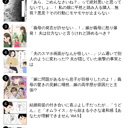
「あら、ごめんなさいね？」って絶対悪いと思って
ないでしょ…！ 私の畑に平然と踏み入る隣人…無
視？悪意？その行動にモヤモヤが止まらない
「義母の発言が許せない…！」嫁が義母に怒り爆
発！ 夫は仕方ないと言うけれど諦めるべき？
「夫のスマホ画面がなんか怪しい…」ジム通いで別
人のように変わった!? 夫が隠していた衝撃の事実と
は
「嫁に問題があるから息子が目移りしたのよ！」義
母の驚きの見解に唖然…嫁の高学歴が原因だと主
張!?
結婚前提の付き合いに喜ぶよし子だったが…「うど
ん」と「オムライス」から始まる小さな違和感【あ
なたが理解できません Vol.5】