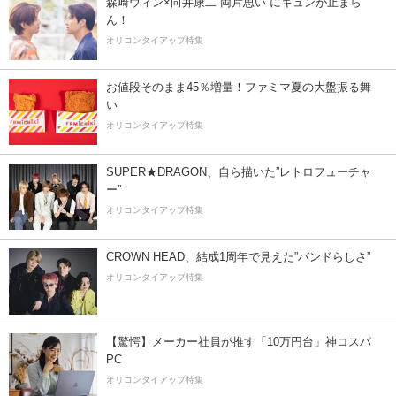
森崎ウィン×向井康二“両片思い”にキュンが止まら
ん！
オリコンタイアップ特集
お値段そのまま45％増量！ファミマ夏の大盤振る舞
い
オリコンタイアップ特集
SUPER★DRAGON、自ら描いた”レトロフューチャ
ー”
オリコンタイアップ特集
CROWN HEAD、結成1周年で見えた”バンドらしさ”
オリコンタイアップ特集
【驚愕】メーカー社員が推す「10万円台」神コスパ
PC
オリコンタイアップ特集