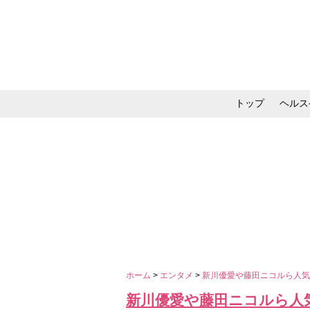
トップ
ヘルス
メイク・コスメ・スキ
ホーム
>
エンタメ
>
新川優愛や藤田ニコルら人気急上
新川優愛や藤田ニコルら人気急