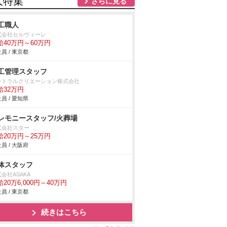
人特集
さらに見る
工職人
式会社セルヴィーレ
給40万円～60万円
員 / 東京都
工管理スタッフ
ントラルクリエーション株式会社
給32万円
員 / 愛知県
レモニースタッフ/火葬場
式会社スター
給20万円～25万円
員 / 大阪府
体スタッフ
会社ASAKA
20万6,000円～40万円
員 / 東京都
続きはこちら