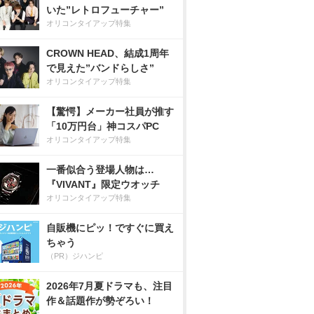
いた”レトロフューチャー”
オリコンタイアップ特集
CROWN HEAD、結成1周年
で見えた”バンドらしさ”
オリコンタイアップ特集
【驚愕】メーカー社員が推す
「10万円台」神コスパPC
オリコンタイアップ特集
一番似合う登場人物は…
『VIVANT』限定ウオッチ
オリコンタイアップ特集
自販機にピッ！ですぐに買え
ちゃう
（PR）ジハンピ
2026年7月夏ドラマも、注目
作＆話題作が勢ぞろい！