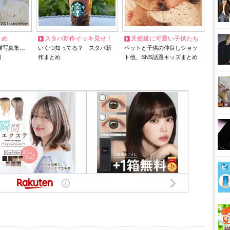
とめ
スタバ新作イッキ見せ！
天使級に可愛い子供たち
猫写真集…
いくつ知ってる？ スタバ新
ペットと子供の仲良しショッ
リ
作まとめ
ト他、SNS話題キッズまとめ