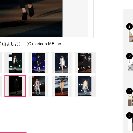
しお） （C）oricon ME inc.