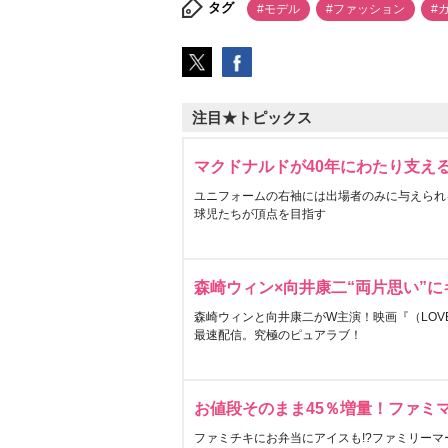
タグ
#モデル
#ファッション
#
注目★トピックス
マクドナルドが40年にわたり支え
ユニフォームの右袖には出場者のみに与えられ
球児たちが頂点を目指す
森崎ウィン×向井康二“両片思い”
森崎ウィンと向井康二がW主演！映画『（LOVE S
最速配信。究極のピュアラブ！
お値段そのまま45％増量！ファミ
ファミチキにお弁当にアイスも!?ファミリーマ