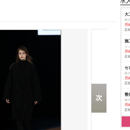
求
大
株
月
正社
施
セ
月
正社
セ
株
月
正社
整
株式
月給
正社