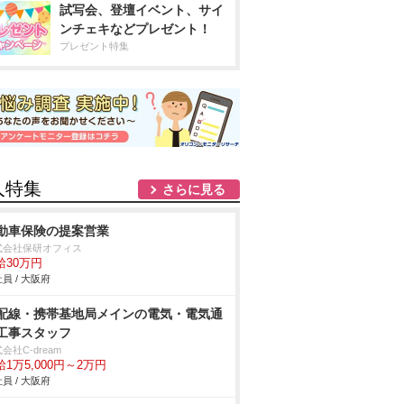
試写会、登壇イベント、サイ
ンチェキなどプレゼント！
プレゼント特集
人特集
さらに見る
動車保険の提案営業
式会社保研オフィス
給30万円
員 / 大阪府
配線・携帯基地局メインの電気・電気通
工事スタッフ
会社C-dream
給1万5,000円～2万円
員 / 大阪府