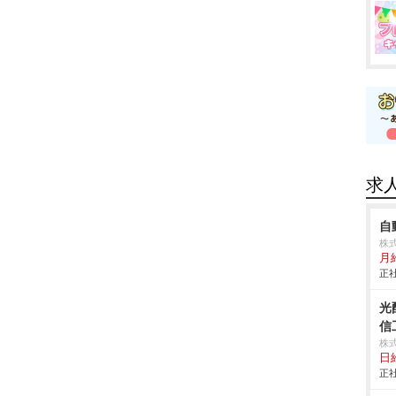
求
自
株
月
正社
光
信
株式
日
正社