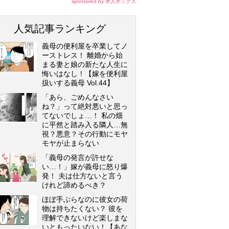
sponsored by 求人ボックス
人気記事ランキング
義母の便利屋を卒業してノ
ーストレス！ 離婚から始
まる妻と娘の新たな人生に
悔いはなし！【嫁を便利屋
扱いする義母 Vol.44】
「あら、ごめんなさい
ね？」って絶対悪いと思っ
てないでしょ…！ 私の畑
に平然と踏み入る隣人…無
視？悪意？その行動にモヤ
モヤが止まらない
「義母の発言が許せな
い…！」嫁が義母に怒り爆
発！ 夫は仕方ないと言う
けれど諦めるべき？
ほぼ手ぶらなのに彼女の荷
物は持ちたくない？ 彼を
理解できないけど楽しまな
いともったいない！【あな