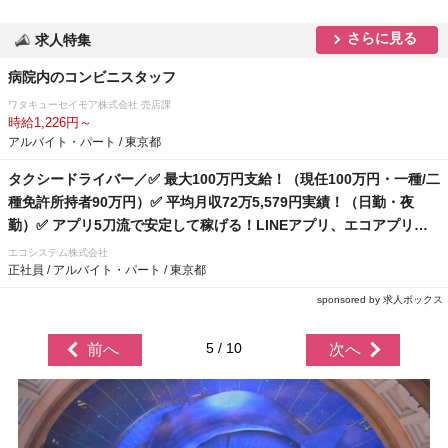
さらに見る
求人特集
病院内のコンビニスタッフ
ワタキューセイモア株式会社 売店課
時給1,226円～
アルバイト・パート / 東京都
タクシードライバー／✅ 最大100万円支給！（現任100万円・一種/二
種免許所持者90万円）✅ 平均月収72万5,579円実績！（日勤・夜
勤）✅ アプリ5刀流で安定して稼げる！LINEアプリ、エコアプリ、
Uber、DiDi、GO✅ レクサス導入！乗務員の身体への負担軽減と、
エコシステム株式会社
お客様満足度向上を実現。
正社員 / アルバイト・パート / 東京都
sponsored by 求人ボックス
5 / 10
前へ
次へ