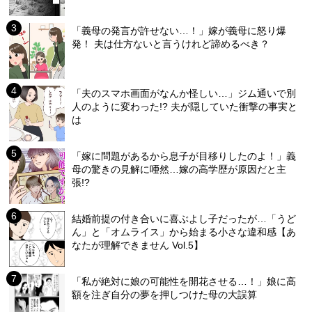
「義母の発言が許せない…！」嫁が義母に怒り爆
発！ 夫は仕方ないと言うけれど諦めるべき？
「夫のスマホ画面がなんか怪しい…」ジム通いで別
人のように変わった!? 夫が隠していた衝撃の事実と
は
「嫁に問題があるから息子が目移りしたのよ！」義
母の驚きの見解に唖然…嫁の高学歴が原因だと主
張!?
結婚前提の付き合いに喜ぶよし子だったが…「うど
ん」と「オムライス」から始まる小さな違和感【あ
なたが理解できません Vol.5】
「私が絶対に娘の可能性を開花させる…！」娘に高
額を注ぎ自分の夢を押しつけた母の大誤算