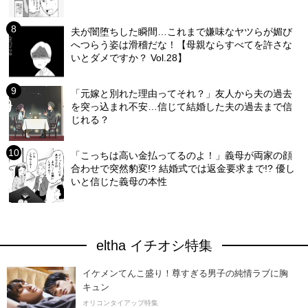
夫が闇堕ちした瞬間…これまで嫌味なヤツらが媚び
へつらう姿は滑稽だな！【母親ならすべてを許さな
いとダメですか？ Vol.28】
「元嫁と別れた理由ってそれ？」友人から夫の過去
を突っ込まれ不安…信じて結婚した夫の過去まで信
じれる？
「こっちは高い金払ってるのよ！」義母が両家の顔
合わせで突然豹変!? 結婚式では返金要求まで!? 優し
いと信じた義母の本性
eltha イチオシ特集
イケメンてんこ盛り！尊すぎる男子の純情ラブに胸
キュン
オリコンタイアップ特集