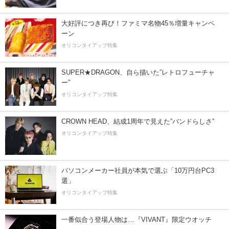
大好評につき再び！ファミマ名物45％増量キャンペ
ーン
オリコンタイアップ特集
SUPER★DRAGON、自ら描いた”レトロフューチャ
ー”
オリコンタイアップ特集
CROWN HEAD、結成1周年で見えた”バンドらしさ”
オリコンタイアップ特集
パソコンメーカー社員が本気で選ぶ「10万円台PC3
選」
オリコンタイアップ特集
一番似合う登場人物は…『VIVANT』限定ウオッチ