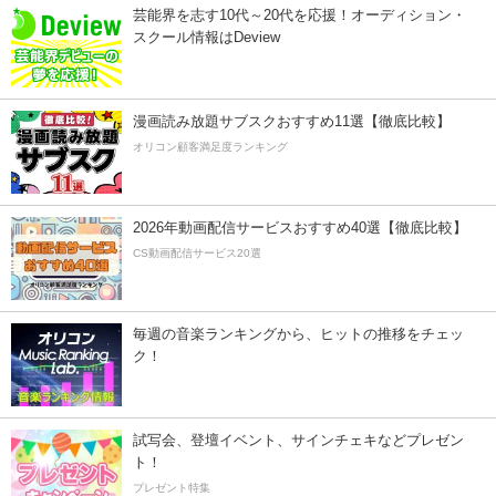
芸能界を志す10代～20代を応援！オーディション・
スクール情報はDeview
漫画読み放題サブスクおすすめ11選【徹底比較】
オリコン顧客満足度ランキング
2026年動画配信サービスおすすめ40選【徹底比較】
CS動画配信サービス20選
毎週の音楽ランキングから、ヒットの推移をチェッ
ク！
試写会、登壇イベント、サインチェキなどプレゼン
ト！
プレゼント特集