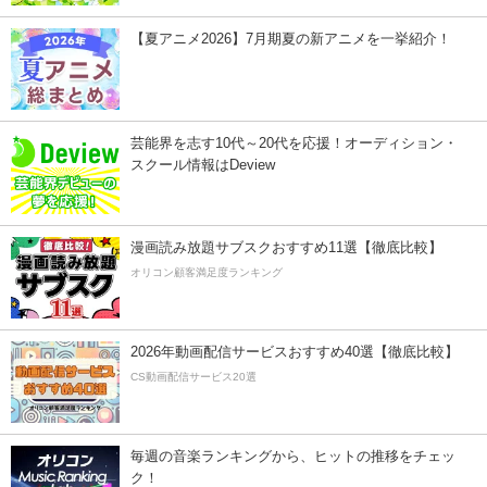
【夏アニメ2026】7月期夏の新アニメを一挙紹介！
芸能界を志す10代～20代を応援！オーディション・
スクール情報はDeview
漫画読み放題サブスクおすすめ11選【徹底比較】
オリコン顧客満足度ランキング
2026年動画配信サービスおすすめ40選【徹底比較】
CS動画配信サービス20選
毎週の音楽ランキングから、ヒットの推移をチェッ
ク！