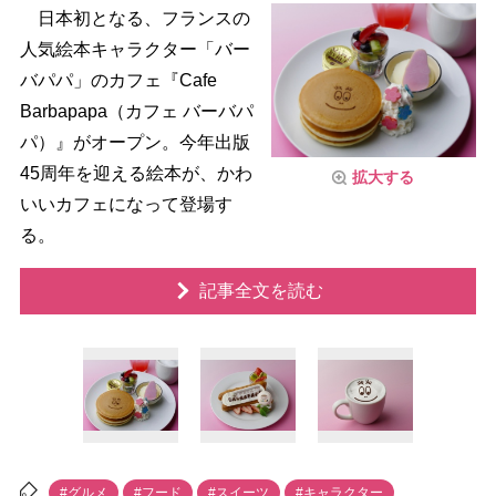
日本初となる、フランスの
人気絵本キャラクター「バー
バパパ」のカフェ『Cafe
Barbapapa（カフェ バーバパ
パ）』がオープン。今年出版
45周年を迎える絵本が、かわ
拡大する
いいカフェになって登場す
る。
記事全文を読む
#グルメ
#フード
#スイーツ
#キャラクター