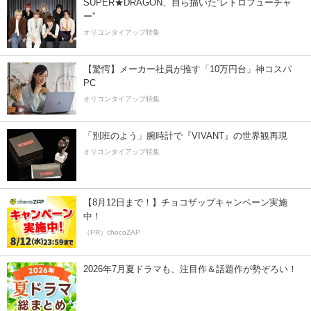
SUPER★DRAGON、自ら描いた”レトロフューチャ
ー”
オリコンタイアップ特集
【驚愕】メーカー社員が推す「10万円台」神コスパ
PC
オリコンタイアップ特集
「別班のよう」腕時計で『VIVANT』の世界観再現
オリコンタイアップ特集
【8月12日まで！】チョコザップキャンペーン実施
中！
（PR）chocoZAP
2026年7月夏ドラマも、注目作＆話題作が勢ぞろい！