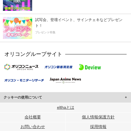
試写会、登壇イベント、サインチェキなどプレゼン
ト！
プレゼント特集
オリコングループサイト
クッキーの使用について
このサイトでは Cookie を使用して、ユーザーに合わせたコンテンツや広告の
elthaとは
表示、ソーシャル メディア機能の提供、広告の表示回数やクリック数の測定を
会社概要
個人情報保護方針
行っています。
また、ユーザーによるサイトの利用状況についても情報を収集し、ソーシャル
お問い合わせ
採用情報
メディアや広告配信、データ解析の各パートナーに提供しています。