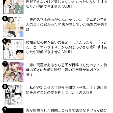
理解できないけど楽しまないともったいない！【あ
なたが理解できません Vol.8】
「夫のスマホ画面がなんか怪しい…」ジム通いで別
人のように変わった!? 夫が隠していた衝撃の事実と
は
結婚前提の付き合いに喜ぶよし子だったが…「うど
ん」と「オムライス」から始まる小さな違和感【あ
なたが理解できません Vol.5】
「嫁に問題があるから息子が目移りしたのよ！」義
母の驚きの見解に唖然…嫁の高学歴が原因だと主
張!?
「私が絶対に娘の可能性を開花させる…！」娘に高
額を注ぎ自分の夢を押しつけた母の大誤算
夫が闇堕ちした瞬間…これまで嫌味なヤツらが媚び