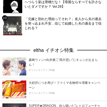
へつらう姿は滑稽だな！【母親ならすべてを許さな
いとダメですか？ Vol.28】
「元嫁と別れた理由ってそれ？」友人から夫の過去
を突っ込まれ不安…信じて結婚した夫の過去まで信
じれる？
eltha イチオシ特集
森崎ウィン×向井康二“両片思い”にキュンが止まら
ん！
オリコンタイアップ特集
大好評につき再び！ファミマ名物45％増量キャンペ
ーン
オリコンタイアップ特集
SUPER★DRAGON、自ら描いた”レトロフューチャ