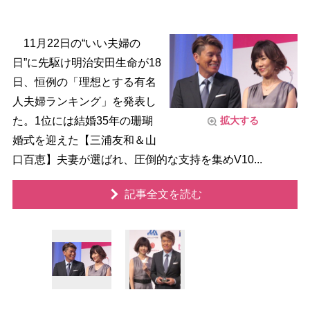
11月22日の“いい夫婦の
日”に先駆け明治安田生命が18
日、恒例の「理想とする有名
人夫婦ランキング」を発表し
た。1位には結婚35年の珊瑚
拡大する
婚式を迎えた【三浦友和＆山
口百恵】夫妻が選ばれ、圧倒的な支持を集めV10...
記事全文を読む