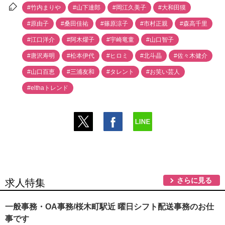
#竹内まり
#山下達郎
#岡江久美子
#大和田獏
#原由子
#桑田佳祐
#篠原涼子
#市村正親
#森高千里
#江口洋介
#阿木燿子
#宇崎竜童
#山口智子
#唐沢寿明
#松本伊代
#ヒロミ
#北斗晶
#佐々木健介
#山口百恵
#三浦友和
#タレント
#お笑い芸人
#elthaトレンド
さらに見る
求人特集
一般事務・OA事務/桜木町駅近 曜日シフト配送事務のお仕
事です