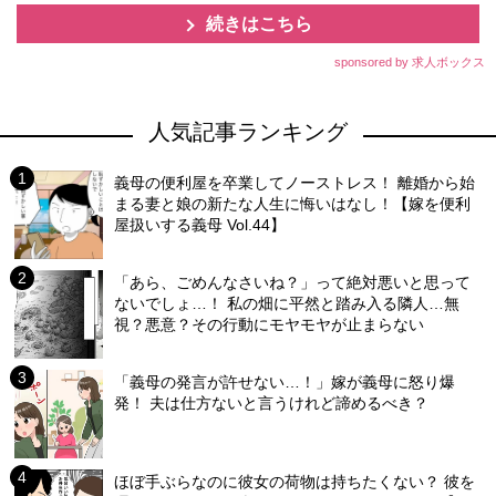
続きはこちら
sponsored by 求人ボックス
人気記事ランキング
義母の便利屋を卒業してノーストレス！ 離婚から始
まる妻と娘の新たな人生に悔いはなし！【嫁を便利
屋扱いする義母 Vol.44】
「あら、ごめんなさいね？」って絶対悪いと思って
ないでしょ…！ 私の畑に平然と踏み入る隣人…無
視？悪意？その行動にモヤモヤが止まらない
「義母の発言が許せない…！」嫁が義母に怒り爆
発！ 夫は仕方ないと言うけれど諦めるべき？
ほぼ手ぶらなのに彼女の荷物は持ちたくない？ 彼を