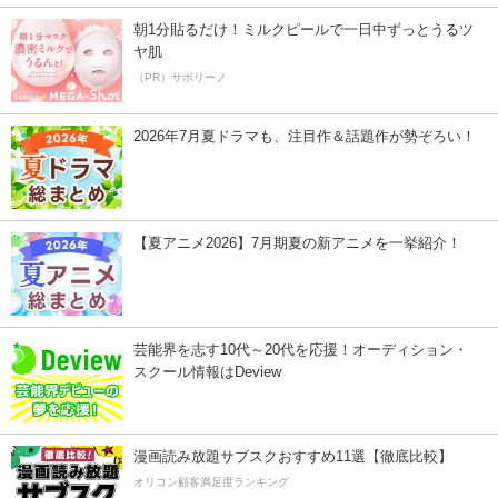
朝1分貼るだけ！ミルクピールで一日中ずっとうるツ
ヤ肌
（PR）サボリーノ
2026年7月夏ドラマも、注目作＆話題作が勢ぞろい！
【夏アニメ2026】7月期夏の新アニメを一挙紹介！
芸能界を志す10代～20代を応援！オーディション・
スクール情報はDeview
漫画読み放題サブスクおすすめ11選【徹底比較】
オリコン顧客満足度ランキング