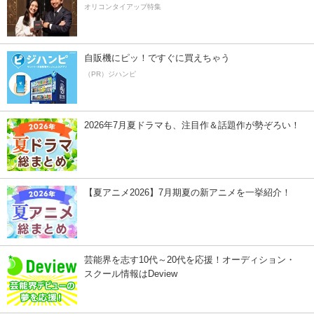
オリコンタイアップ特集
自販機にピッ！ですぐに買えちゃう
（PR）ジハンピ
2026年7月夏ドラマも、注目作＆話題作が勢ぞろい！
【夏アニメ2026】7月期夏の新アニメを一挙紹介！
芸能界を志す10代～20代を応援！オーディション・
スクール情報はDeview