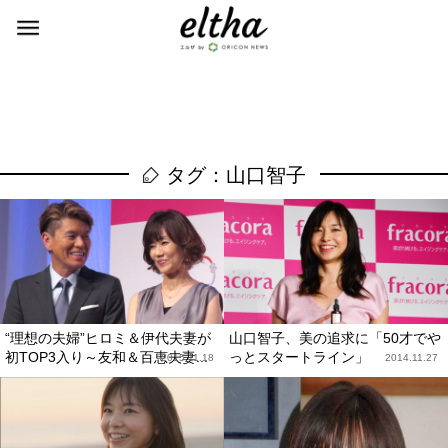
タグ：山口智子
“理想の夫婦”ヒロミ＆伊代夫妻が
山口智子、美の追求に「50才でや
初TOP3入り～友和＆百恵夫妻...
っとスタートライン」
2015.11.18
2014.11.27