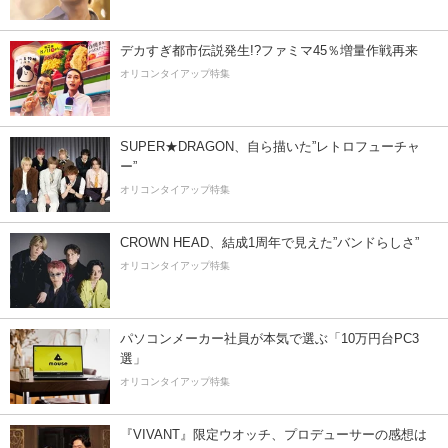
デカすぎ都市伝説発生!?ファミマ45％増量作戦再来
オリコンタイアップ特集
SUPER★DRAGON、自ら描いた”レトロフューチャ
ー”
オリコンタイアップ特集
CROWN HEAD、結成1周年で見えた”バンドらしさ”
オリコンタイアップ特集
パソコンメーカー社員が本気で選ぶ「10万円台PC3
選」
オリコンタイアップ特集
『VIVANT』限定ウオッチ、プロデューサーの感想は