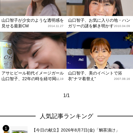
山口智子が少女のような透明感を
山口智子、お気に入りの地・ハン
見せる最新CM
ガリーの謎を解き明かす
2014.11.27
2010.04.09
アサヒビール初代イメージガール
山口智子、美のイベントで浴
山口智子、22年の時を経て同...
衣“ナマ着替え”
2009.02.19
2007.08.16
1/1
人気記事ランキング
【今日の献立】2026年8月7日(金)「鯛茶漬け」