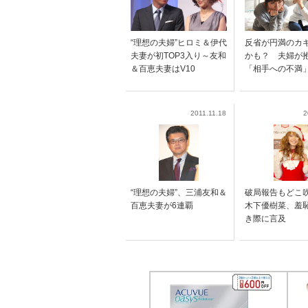
“理想の夫婦”ヒロミ＆伊代
反省が円満のカ
夫妻が初TOP3入り～友和
かも？ 夫婦が
＆百恵夫妻はV10
「相手への不満
2011.11.18
2
“理想の夫婦”、三浦友和＆
破局報告もど
百恵夫妻が6連覇
木下優樹菜、羞
き際に言及