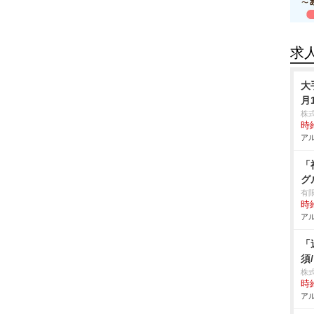
求
大
月
株
時給
アル
「
グ
有
時給
アル
「
須
株
時給
アル