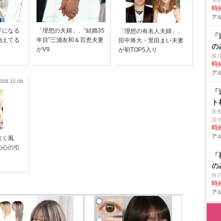
有
時給
アル
ギになる
「理想の夫婦」、“結婚35
「理想の有名人夫婦」、
「
抱えてる
年目”三浦友和＆百恵夫妻
田中将大・里田まい夫妻
の
」
がV9
が初TOP5入り
株
時給
アル
008.12.08
「
ト
医
谷
時給
アル
こ吹く風
恥心の引
「
の
株式
時給
アル