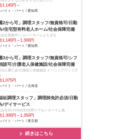
限会社きずなの里/きずなの里ひがし
1,140円～
バイト・パート / 愛知県
週2から可」調理スタッフ/無資格可/日勤
み/住宅型有料老人ホーム/社会保障完備
式会社角亀甲/シルバーホームよもぎ台
1,140円～1,300円
バイト・パート / 愛知県
週3から可」調理スタッフ/無資格可/シフ
相談可/介護老人保健施設/社会保障完備
療法人重仁会/介護老人保健施設 ナーシングヴィラ大
地
1,075円
バイト・パート / 北海道
福祉調理スタッフ」調理師免許必須/日勤
み/デイサービス
会社SOYOKAZE/日野ケアセンターそよ風
1,300円～1,350円
バイト・パート / 東京都
続きはこちら