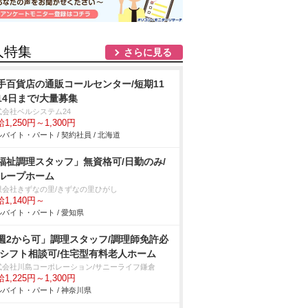
人特集
さらに見る
手百貨店の通販コールセンター/短期11
14日まで/大量募集
式会社ベルシステム24
1,250円～1,300円
バイト・パート / 契約社員 / 北海道
福祉調理スタッフ」無資格可/日勤のみ/
ループホーム
限会社きずなの里/きずなの里ひがし
1,140円～
バイト・パート / 愛知県
週2から可」調理スタッフ/調理師免許必
/シフト相談可/住宅型有料老人ホーム
式会社川島コーポレーション/サニーライフ鎌倉
1,225円～1,300円
バイト・パート / 神奈川県