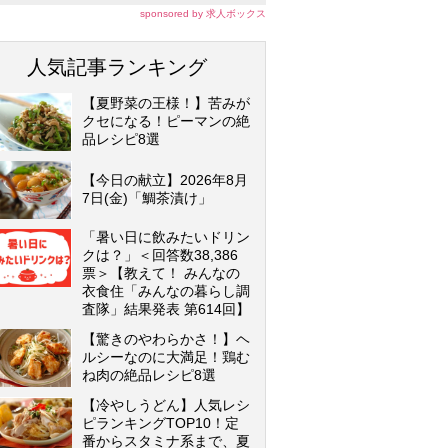
sponsored by 求人ボックス
人気記事ランキング
【夏野菜の王様！】苦みが
クセになる！ピーマンの絶
品レシピ8選
【今日の献立】2026年8月
7日(金)「鯛茶漬け」
「暑い日に飲みたいドリン
クは？」＜回答数38,386
票＞【教えて！ みんなの
衣食住「みんなの暮らし調
査隊」結果発表 第614回】
【驚きのやわらかさ！】ヘ
ルシーなのに大満足！鶏む
ね肉の絶品レシピ8選
【冷やしうどん】人気レシ
ピランキングTOP10！定
番からスタミナ系まで、夏