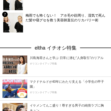
梅雨でも怖くない！ アホ毛や顔周り、湿気で死ん
だ髪や寝グセを救う美容師直伝のリカバリー術
eltha イチオシ特集
川島海荷さんと学ぶ 日常に潜む“人身取引”のリアル
オリコンタイアップ特集
マクドナルドが40年にわたり支える「小学生の甲子
園」
オリコンタイアップ特集
イケメンてんこ盛り！尊すぎる男子の純情ラブに胸
キュン