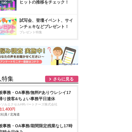
ヒットの推移をチェック！
試写会、登壇イベント、サイ
ンチェキなどプレゼント！
プレゼント特集
人特集
さらに見る
般事務・OA事務/無料Pありウレシイ17
帰り接客&ちょい事務平日連休
ーソルエクセルHRパートナーズ株式会社
1,400円
社員 / 北海道
般事務・OA事務/期間限定残業なし17時