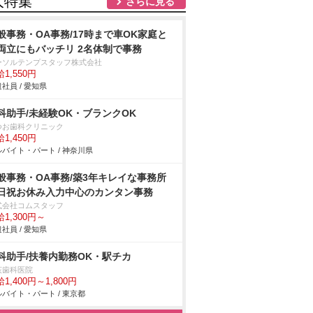
人特集
さらに見る
般事務・OA事務/17時まで車OK家庭と
両立にもバッチリ 2名体制で事務
ーソルテンプスタッフ株式会社
1,550円
社員 / 愛知県
科助手/未経験OK・ブランクOK
つお歯科クリニック
1,450円
バイト・パート / 神奈川県
般事務・OA事務/築3年キレイな事務所
日祝お休み入力中心のカンタン事務
式会社コムスタッフ
1,300円～
社員 / 愛知県
科助手/扶養内勤務OK・駅チカ
荻歯科医院
1,400円～1,800円
バイト・パート / 東京都