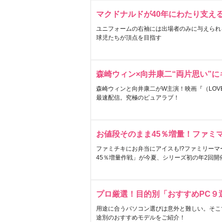
マクドナルドが40年にわたり支え
ユニフォームの右袖には出場者のみに与えられ
球児たちが頂点を目指す
森崎ウィン×向井康二“両片思い”
森崎ウィンと向井康二がW主演！映画『（LOVE S
最速配信。究極のピュアラブ！
お値段そのまま45％増量！ファミ
ファミチキにお弁当にアイスも!?ファミリーマ
45％増量作戦」が今夏、シリーズ初の年2回開
プロ厳選！目的別「おすすめPC９
用途に合うパソコン選びは意外と難しい。そこ
途別のおすすめモデルをご紹介！