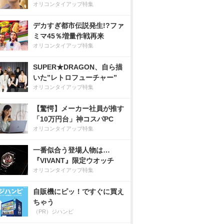
オリコンタイアップ特集
デカすぎ都市伝説発生!?ファ
ミマ45％増量作戦再来
オリコンタイアップ特集
SUPER★DRAGON、自ら描
いた”レトロフューチャー”
オリコンタイアップ特集
【驚愕】メーカー社員が推す
「10万円台」神コスパPC
オリコンタイアップ特集
一番似合う登場人物は…
『VIVANT』限定ウオッチ
オリコンタイアップ特集
自販機にピッ！ですぐに買え
ちゃう
（PR）ジハンピ