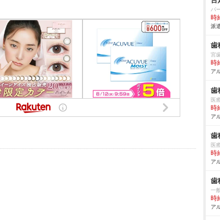
台
パ
時給
派遣
歯
宮
時給
アル
歯
医
時給
アル
歯
医
時給
アル
歯
一般
時給
アル