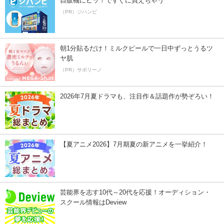
自販機にピッ！ですぐに買えちゃう
（PR）ジハンピ
朝1分貼るだけ！ミルクピールで一日中ずっとうるツ
ヤ肌
（PR）サボリーノ
2026年7月夏ドラマも、注目作＆話題作が勢ぞろい！
【夏アニメ2026】7月期夏の新アニメを一挙紹介！
芸能界を志す10代～20代を応援！オーディション・
スクール情報はDeview