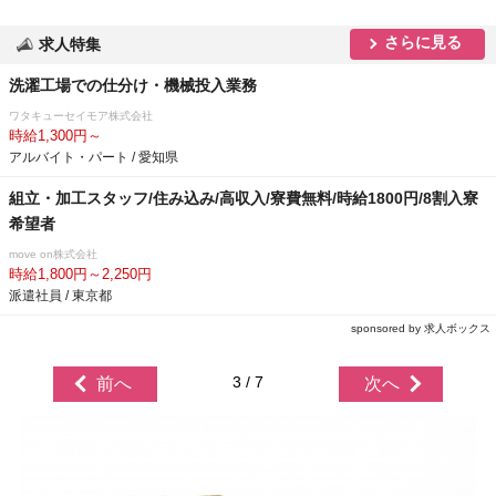
さらに見る
求人特集
洗濯工場での仕分け・機械投入業務
ワタキューセイモア株式会社
時給1,300円～
アルバイト・パート / 愛知県
組立・加工スタッフ/住み込み/高収入/寮費無料/時給1800円/8割入寮
希望者
move on株式会社
時給1,800円～2,250円
派遣社員 / 東京都
sponsored by 求人ボックス
3 / 7
前へ
次へ