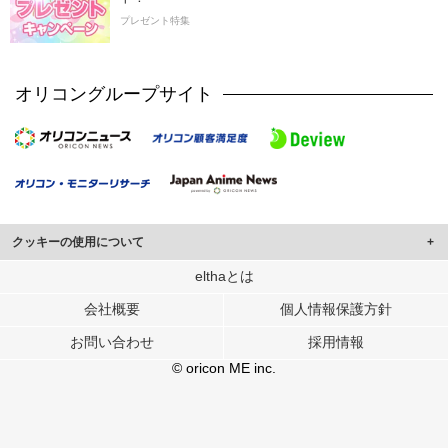
プレゼント特集
オリコングループサイト
クッキーの使用について
このサイトでは Cookie を使用して、ユーザーに合わせたコンテンツや広告の
elthaとは
表示、ソーシャル メディア機能の提供、広告の表示回数やクリック数の測定を
会社概要
個人情報保護方針
行っています。
また、ユーザーによるサイトの利用状況についても情報を収集し、ソーシャル
お問い合わせ
採用情報
メディアや広告配信、データ解析の各パートナーに提供しています。
各パートナーは、この情報とユーザーが各パートナーに提供した他の情報や、
© oricon ME inc.
ユーザーが各パートナーのサービスを使用したときに収集した他の情報を組み
合わせて使用することがあります。