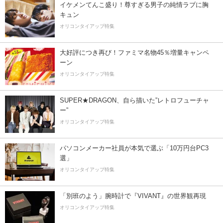
イケメンてんこ盛り！尊すぎる男子の純情ラブに胸
キュン
オリコンタイアップ特集
大好評につき再び！ファミマ名物45％増量キャンペ
ーン
オリコンタイアップ特集
SUPER★DRAGON、自ら描いた”レトロフューチャ
ー”
オリコンタイアップ特集
パソコンメーカー社員が本気で選ぶ「10万円台PC3
選」
オリコンタイアップ特集
「別班のよう」腕時計で『VIVANT』の世界観再現
オリコンタイアップ特集