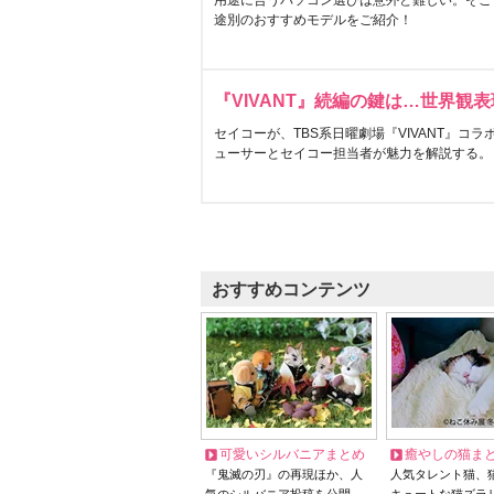
用途に合うパソコン選びは意外と難しい。そこ
途別のおすすめモデルをご紹介！
『VIVANT』続編の鍵は…世界観
セイコーが、TBS系日曜劇場『VIVANT』コ
ューサーとセイコー担当者が魅力を解説する。
おすすめコンテンツ
可愛いシルバニアまとめ
癒やしの猫ま
『鬼滅の刃』の再現ほか、人
人気タレント猫、