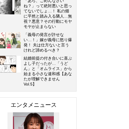
「あら、ごめんなさい
ね？」って絶対悪いと思っ
てないでしょ…！ 私の畑
に平然と踏み入る隣人…無
視？悪意？その行動にモヤ
モヤが止まらない
「義母の発言が許せな
い…！」嫁が義母に怒り爆
発！ 夫は仕方ないと言う
けれど諦めるべき？
結婚前提の付き合いに喜ぶ
よし子だったが…「うど
ん」と「オムライス」から
始まる小さな違和感【あな
たが理解できません
Vol.5】
エンタメニュース