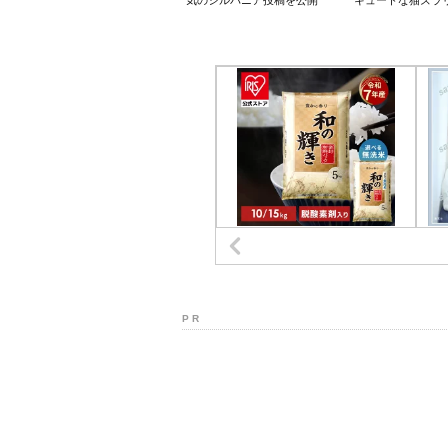
気のシルバニア投稿を公開
キュートな猫ズラ
P R