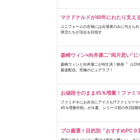
マクドナルドが40年にわたり支え
ユニフォームの右袖には出場者のみに与えられ
球児たちが頂点を目指す
森崎ウィン×向井康二“両片思い”
森崎ウィンと向井康二がW主演！映画『（LOVE S
最速配信。究極のピュアラブ！
お値段そのまま45％増量！ファミ
ファミチキにお弁当にアイスも!?ファミリーマ
45％増量作戦」が今夏、シリーズ初の年2回開
プロ厳選！目的別「おすすめPC９