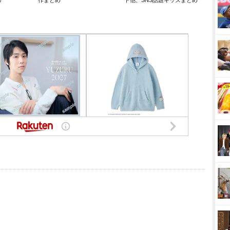
リ
作まとめ
ト他、SNS話題キッズまとめ