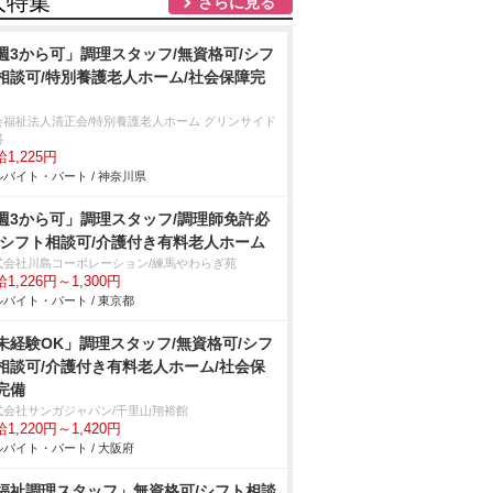
人特集
さらに見る
週3から可」調理スタッフ/無資格可/シフ
相談可/特別養護老人ホーム/社会保障完
会福祉法人清正会/特別養護老人ホーム グリンサイド
盛
1,225円
バイト・パート / 神奈川県
週3から可」調理スタッフ/調理師免許必
/シフト相談可/介護付き有料老人ホーム
式会社川島コーポレーション/練馬やわらぎ苑
1,226円～1,300円
バイト・パート / 東京都
未経験OK」調理スタッフ/無資格可/シフ
相談可/介護付き有料老人ホーム/社会保
完備
式会社サンガジャパン/千里山翔裕館
1,220円～1,420円
バイト・パート / 大阪府
福祉調理スタッフ」無資格可/シフト相談