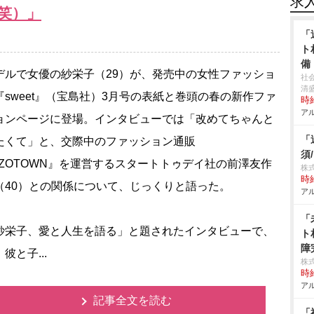
求
笑）」
「
ト
備
ルで女優の紗栄子（29）が、発売中の女性ファッショ
社
清
『sweet』（宝島社）3月号の表紙と巻頭の春の新作ファ
時給
アル
ョンページに登場。インタビューでは「改めてちゃんと
「
たくて」と、交際中のファッション通販
須
OZOTOWN』を運営するスタートトゥデイ社の前澤友作
株
時給
（40）との関係について、じっくりと語った。
アル
「
栄子、愛と人生を語る」と題されたインタビューで、
ト
障
彼と子...
株
時給
アル
記事全文を読む
「