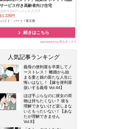
/サービス付き高齢者向け住宅
会社T.S.I/アンジェス 八王子
1,226円
バイト・パート / 東京都
続きはこちら
sponsored by 求人ボックス
人気記事ランキング
義母の便利屋を卒業してノ
ーストレス！ 離婚から始
まる妻と娘の新たな人生に
悔いはなし！【嫁を便利屋
扱いする義母 Vol.44】
ほぼ手ぶらなのに彼女の荷
物は持ちたくない？ 彼を
理解できないけど楽しまな
いともったいない！【あな
たが理解できません
Vol.8】