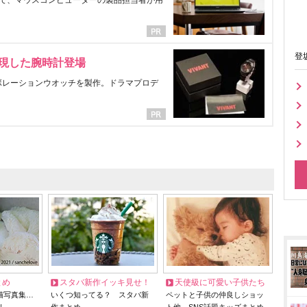
で、マウスコンピューターの製品担当者が用
登
表現した腕時計登場
ラボレーションウオッチを製作。ドラマプロデ
とめ
スタバ新作イッキ見せ！
天使級に可愛い子供たち
猫写真集…
いくつ知ってる？ スタバ新
ペットと子供の仲良しショッ