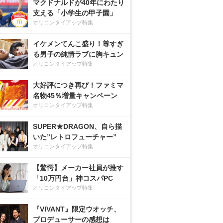
マクドナルドが40年にわたり
支える「小学生の甲子園」
オリコンタイアップ特集
イケメンてんこ盛り！尊すぎ
る男子の純情ラブに胸キュン
オリコンタイアップ特集
大好評につき再び！ファミマ
名物45％増量キャンペーン
オリコンタイアップ特集
SUPER★DRAGON、自ら描
いた”レトロフューチャー”
オリコンタイアップ特集
【驚愕】メーカー社員が推す
「10万円台」神コスパPC
オリコンタイアップ特集
『VIVANT』限定ウオッチ、
プロデューサーの感想は