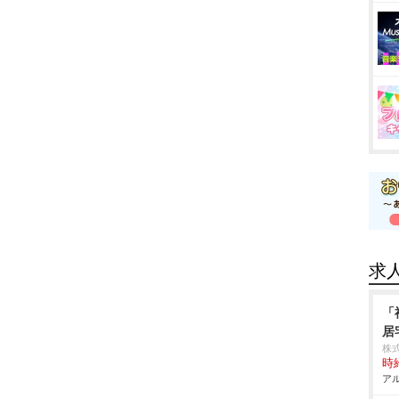
求
「
居
株
時給
アル