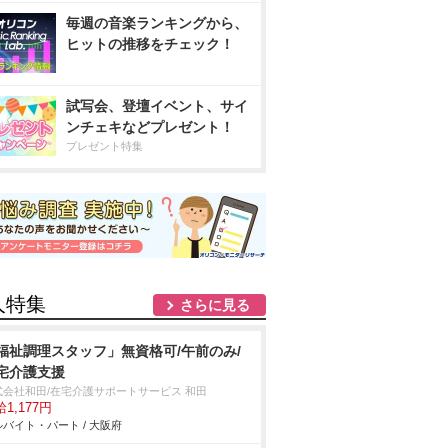
毎週の音楽ランキングから、
ヒットの推移をチェック！
試写会、登壇イベント、サイ
ンチェキなどプレゼント！
プレゼント特集
人特集
さらに見る
福祉調理スタッフ」無資格可/午前のみ/
宅介護支援
式会社和田/在宅介護サポートサービス 和田
1,177円
バイト・パート / 大阪府