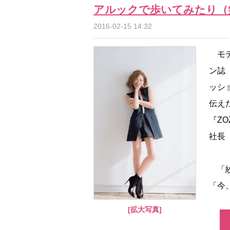
アルックで歩いてみたり（
2016-02-15 14:32
モデ
ン誌
ッシ
伝え
『Z
社長
「紗
「今、
[拡大写真]