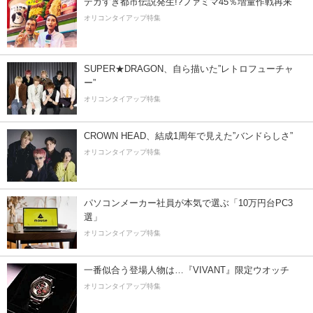
デカすぎ都市伝説発生!?ファミマ45％増量作戦再来
オリコンタイアップ特集
SUPER★DRAGON、自ら描いた”レトロフューチャ
ー”
オリコンタイアップ特集
CROWN HEAD、結成1周年で見えた”バンドらしさ”
オリコンタイアップ特集
パソコンメーカー社員が本気で選ぶ「10万円台PC3
選」
オリコンタイアップ特集
一番似合う登場人物は…『VIVANT』限定ウオッチ
オリコンタイアップ特集