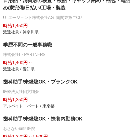
日用品・消費財の検査・検品・キャップ閉め・梱包・箱詰
め/寮完備/日払い/工場・製造
UTエージェント株式会社AGT南関東第二CU
時給1,450円
派遣社員 / 神奈川県
学歴不問の一般事務職
株式会社I・PARTNERS
時給1,400円～
派遣社員 / 愛知県
歯科助手/未経験OK・ブランクOK
医療法人社団文翔会
時給1,350円
アルバイト・パート / 東京都
歯科助手/未経験OK・扶養内勤務OK
おさない歯科医院
時給1,320円～1,500円