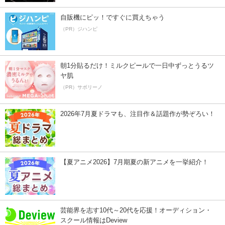
自販機にピッ！ですぐに買えちゃう
（PR）ジハンピ
朝1分貼るだけ！ミルクピールで一日中ずっとうるツ
ヤ肌
（PR）サボリーノ
2026年7月夏ドラマも、注目作＆話題作が勢ぞろい！
【夏アニメ2026】7月期夏の新アニメを一挙紹介！
芸能界を志す10代～20代を応援！オーディション・
スクール情報はDeview