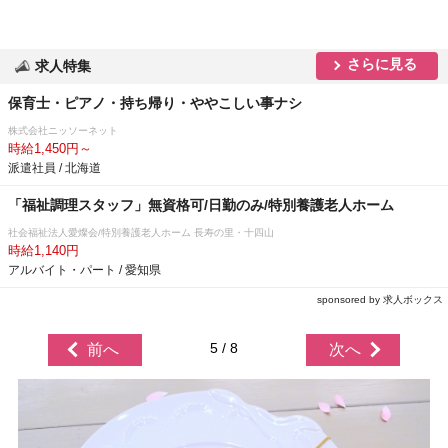
さらに見る
求人特集
保育士・ピアノ・持ち帰り・ややこしい事ナシ
株式会社ニッソーネット
時給1,450円～
派遣社員 / 北海道
「福祉調理スタッフ」無資格可/日勤のみ/特別養護老人ホーム
社会福祉法人愛燦会/特別養護老人ホーム 長寿の里・十四山
時給1,140円
アルバイト・パート / 愛知県
sponsored by 求人ボックス
5 / 8
前へ
次へ