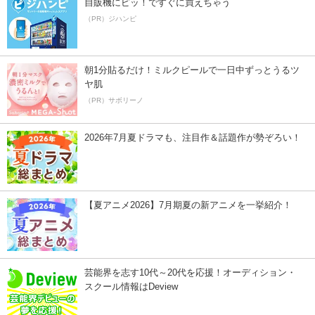
自販機にピッ！ですぐに買えちゃう
（PR）ジハンピ
朝1分貼るだけ！ミルクピールで一日中ずっとうるツ
ヤ肌
（PR）サボリーノ
2026年7月夏ドラマも、注目作＆話題作が勢ぞろい！
【夏アニメ2026】7月期夏の新アニメを一挙紹介！
芸能界を志す10代～20代を応援！オーディション・
スクール情報はDeview