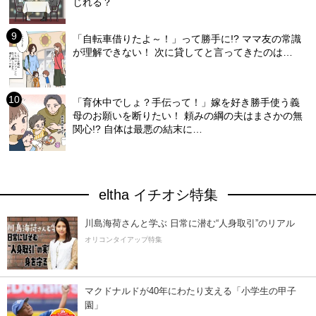
じれる？
「自転車借りたよ～！」って勝手に!? ママ友の常識
が理解できない！ 次に貸してと言ってきたのは…
「育休中でしょ？手伝って！」嫁を好き勝手使う義
母のお願いを断りたい！ 頼みの綱の夫はまさかの無
関心!? 自体は最悪の結末に…
eltha イチオシ特集
川島海荷さんと学ぶ 日常に潜む“人身取引”のリアル
オリコンタイアップ特集
マクドナルドが40年にわたり支える「小学生の甲子
園」