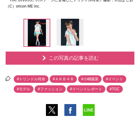
『TGC 2016SS』のステージに登場したトリンドル玲奈／撮影：片山よしお
（C）oricon ME inc.
この写真の記事を読む
#トリンドル玲奈
#ＡＫＢ４８
#小嶋陽菜
#イベント
#モデル
#ファッション
#イベントレポート
#TGC