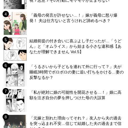
視？悪意？その行動にモヤモヤが止まらない
「義母の発言が許せない…！」嫁が義母に怒り爆
発！ 夫は仕方ないと言うけれど諦めるべき？
結婚前提の付き合いに喜ぶよし子だったが…「うど
ん」と「オムライス」から始まる小さな違和感【あ
なたが理解できません Vol.5】
「うるさいから子どもを連れて外に行って？」夫が
睡眠3時間でボロボロの妻に追い打ちをかける…妻の
反撃なるか？
「私が絶対に娘の可能性を開花させる…！」娘に高
額を注ぎ自分の夢を押しつけた母の大誤算
「元嫁と別れた理由ってそれ？」友人から夫の過去
を突っ込まれ不安…信じて結婚した夫の過去まで信