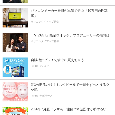
パソコンメーカー社員が本気で選ぶ「10万円台PC3
選」
オリコンタイアップ特集
『VIVANT』限定ウオッチ、プロデューサーの感想は
オリコンタイアップ特集
自販機にピッ！ですぐに買えちゃう
（PR）ジハンピ
朝1分貼るだけ！ミルクピールで一日中ずっとうるツ
ヤ肌
（PR）サボリーノ
2026年7月夏ドラマも、注目作＆話題作が勢ぞろい！