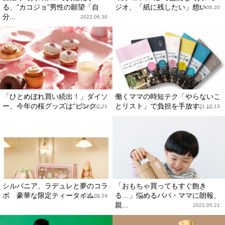
る、”カコジョ”男性の願望「自
ジオ、「紙に残したい」想い
2022.06.20
分...
2022.06.30
「ひとめぼれ買い続出！」ダイソ
働くママの時短テク「やらないこ
ー、今年の桜グッズは“ピンク...
とリスト」で負担を手放す、...
2022.02.21
2021.10.13
シルバニア、ラデュレと夢のコラ
「おもちゃ買ってもすぐ飽き
ボ 豪華な限定ティータイム...
る…」悩めるパパ・ママに朗報、
2021.09.24
親...
2021.05.21