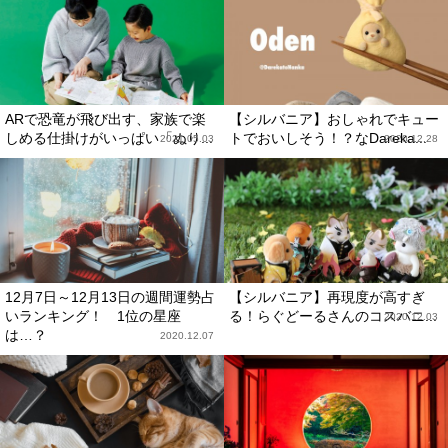
ARで恐竜が飛び出す、家族で楽
【シルバニア】おしゃれでキュー
しめる仕掛けがいっぱい「ぬり...
トでおいしそう！？なDareka...
2021.05.03
2020.12.28
12月7日～12月13日の週間運勢占
【シルバニア】再現度が高すぎ
いランキング！ 1位の星座
る！らぐどーるさんのコスバニ...
2020.12.03
は…？
2020.12.07