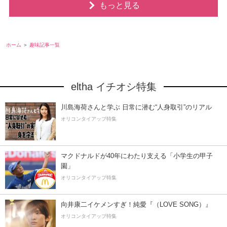
もっと見る
ホーム
趣味記事一覧
eltha イチオシ特集
川島海荷さんと学ぶ 日常に潜む“人身取引”のリアル
オリコンタイアップ特集
マクドナルドが40年にわたり支える「小学生の甲子
園」
オリコンタイアップ特集
向井康二イケメンすぎ！純愛『（LOVE SONG）』
オリコンタイアップ特集