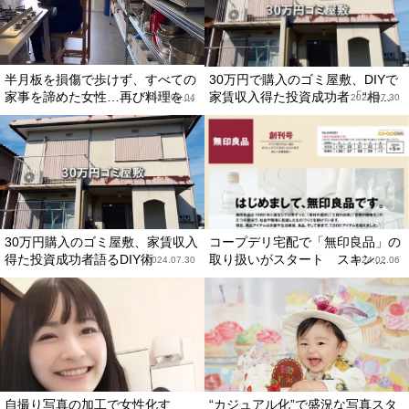
半月板を損傷で歩けず、すべての
30万円で購入のゴミ屋敷、DIYで
家事を諦めた女性…再び料理を...
家賃収入得た投資成功者「“相...
2025.08.04
2024.07.30
30万円購入のゴミ屋敷、家賃収入
コープデリ宅配で「無印良品」の
得た投資成功者語るDIY術
取り扱いがスタート スキン...
2024.07.30
2024.02.06
自撮り写真の加工で女性化す
“カジュアル化”で盛況な写真スタ