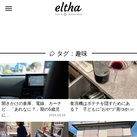
タグ：趣味
開きかけの倉庫、電線、カーナ
食洗機はポテチを隠すためにあ
ビ…「あれなに？」期の5歳児
る？ 子どもに”おやつ”見つか...
2026.01.09
に...
2026.04.18