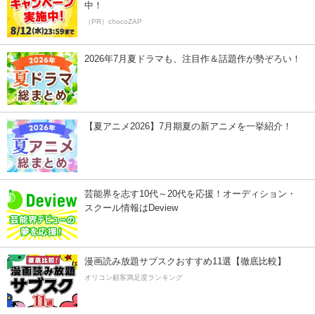
中！
（PR）chocoZAP
2026年7月夏ドラマも、注目作＆話題作が勢ぞろい！
【夏アニメ2026】7月期夏の新アニメを一挙紹介！
芸能界を志す10代～20代を応援！オーディション・
スクール情報はDeview
漫画読み放題サブスクおすすめ11選【徹底比較】
オリコン顧客満足度ランキング