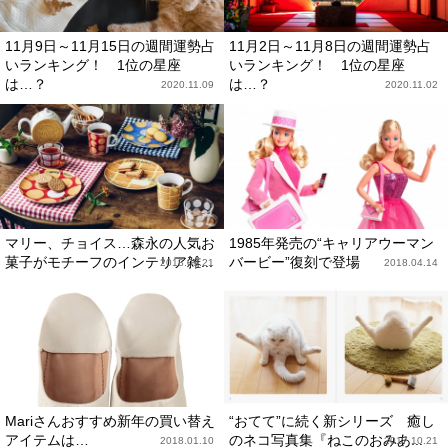
11月9日～11月15日の週間運勢占
11月2日～11月8日の週間運勢占
いランキング！ 1位の星座
いランキング！ 1位の星座
は…？
は…？
2020.11.09
2020.11.02
マリー、チョイス…森永の人気お
1985年発売の“キャリアウーマン
菓子がモチーフのインテリア雑...
バービー”復刻で登場
2018.09.21
2018.04.14
Mariさんおすすめ新年の買い替え
“おてて”に続く新シリーズ 癒し
アイテムは…
のネコ写真集『ねこのおみあ...
2018.01.10
2017.10.21