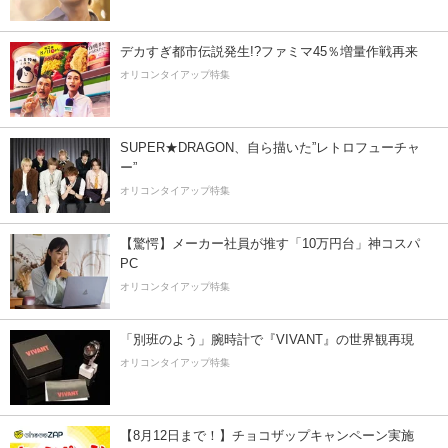
デカすぎ都市伝説発生!?ファミマ45％増量作戦再来
オリコンタイアップ特集
SUPER★DRAGON、自ら描いた”レトロフューチャ
ー”
オリコンタイアップ特集
【驚愕】メーカー社員が推す「10万円台」神コスパ
PC
オリコンタイアップ特集
「別班のよう」腕時計で『VIVANT』の世界観再現
オリコンタイアップ特集
【8月12日まで！】チョコザップキャンペーン実施