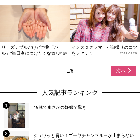
リーズナブルだけど本物「パー
インスタグラマーが自撮りのコツ
ル」“毎日身につけたくなる”ア...
をレクチャー
2017.10.08
2017.09.28
1/6
次へ
人気記事ランキング
45歳でまさかの妊娠で驚き
ジュワッと旨い！ゴーヤチャンプルーが止まらない