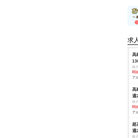
求
高
1
株
時給
アル
高
週
株
時給
アル
超
週
株