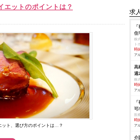
イエットのポイントは？
求
「
住
株
ト
時給
アル
高
週
株
時給
アル
「
可
医
時給
エット、選び方のポイントは…？
アル
介