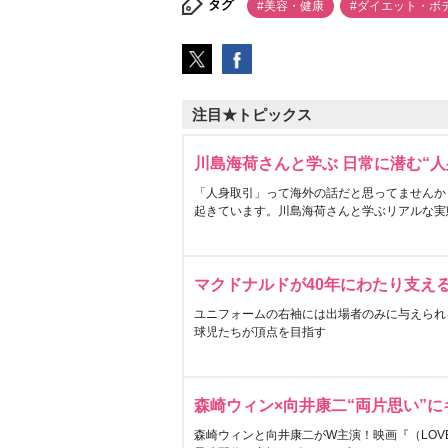
タグ
#美容・健康
#ダイエット・ボ
注目★トピックス
川島海荷さんと学ぶ 日常に潜む“人
「人身取引」って海外の話だと思ってませんか
起きています。川島海荷さんと学ぶリアルな実
マクドナルドが40年にわたり支え
ユニフォームの右袖には出場者のみに与えられ
球児たちが頂点を目指す
森崎ウィン×向井康二“両片思い”
森崎ウィンと向井康二がW主演！映画『（LOVE S