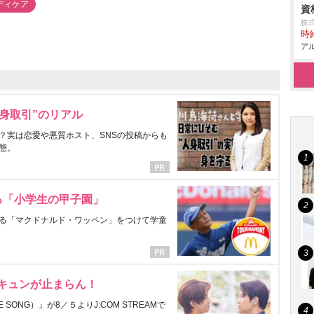
ディケア
資
株
時給
アル
身取引”のリアル
？実は恋愛や悪質ホスト、SNSの投稿からも
態。
る「小学生の甲子園」
る「マクドナルド・ワッペン」をつけて学童
にキュンが止まらん！
ONG）』が8／５よりJ:COM STREAMで