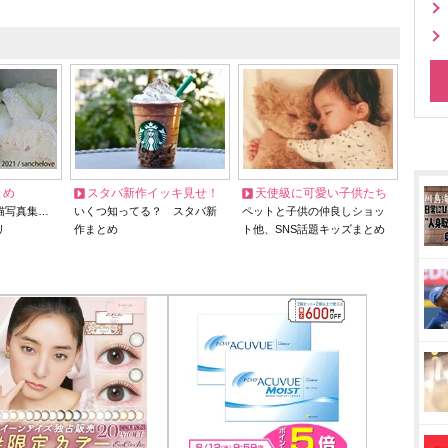
とめ
スタバ新作イッキ見せ！
天使級に可愛い子供たち
猫写真集…
いくつ知ってる？ スタバ新
ペットと子供の仲良しショッ
リ
作まとめ
ト他、SNS話題キッズまとめ