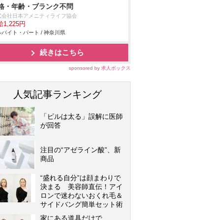
格・年齢・ブランク不問
式会社日本アメニティライフ協会
1,225円
バイト・パート / 神奈川県
続きはこちら
sponsored by 求人ボックス
人気記事ランキング
「ピルは太る」誤解に医師
が回答
注目の“アゼライン酸”、新
商品
“盛れる自分”は顔まわりで
決まる 美容師直伝！アイ
ロンで迷わないおくれ毛＆
サイドバング簡単セット術
家にある道具だけで