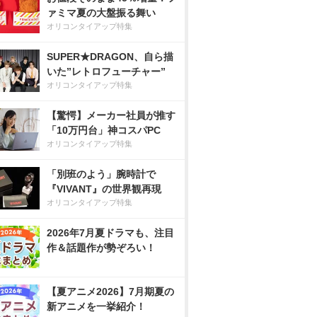
ァミマ夏の大盤振る舞い
オリコンタイアップ特集
SUPER★DRAGON、自ら描
いた”レトロフューチャー”
オリコンタイアップ特集
【驚愕】メーカー社員が推す
「10万円台」神コスパPC
オリコンタイアップ特集
「別班のよう」腕時計で
『VIVANT』の世界観再現
オリコンタイアップ特集
2026年7月夏ドラマも、注目
作＆話題作が勢ぞろい！
【夏アニメ2026】7月期夏の
新アニメを一挙紹介！