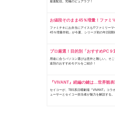
最速配信。究極のピュアラブ！
お値段そのまま45％増量！ファミ
ファミチキにお弁当にアイスも!?ファミリーマ
45％増量作戦」が今夏、シリーズ初の年2回開
プロ厳選！目的別「おすすめPC９
用途に合うパソコン選びは意外と難しい。そこ
途別のおすすめモデルをご紹介！
『VIVANT』続編の鍵は…世界観
セイコーが、TBS系日曜劇場『VIVANT』コ
ューサーとセイコー担当者が魅力を解説する。