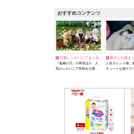
おすすめコンテンツ
可愛いシルバニアまとめ
癒やしの猫ま
『鬼滅の刃』の再現ほか、人
人気タレント猫、
気のシルバニア投稿を公開
キュートな猫ズラ