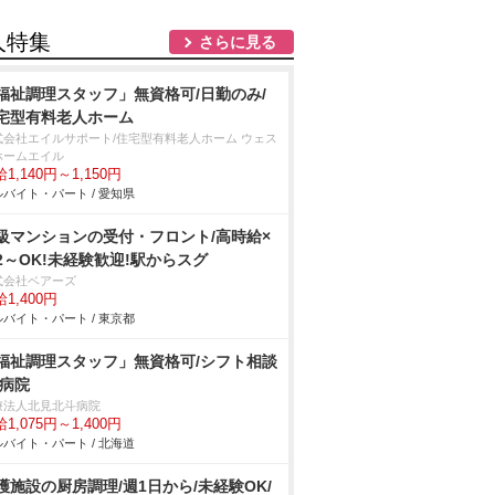
人特集
さらに見る
福祉調理スタッフ」無資格可/日勤のみ/
宅型有料老人ホーム
式会社エイルサポート/住宅型有料老人ホーム ウェス
ホームエイル
1,140円～1,150円
バイト・パート / 愛知県
級マンションの受付・フロント/高時給×
2～OK!未経験歓迎!駅からスグ
式会社ベアーズ
1,400円
バイト・パート / 東京都
福祉調理スタッフ」無資格可/シフト相談
/病院
療法人北見北斗病院
1,075円～1,400円
バイト・パート / 北海道
護施設の厨房調理/週1日から/未経験OK/