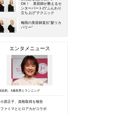
OK！ 美容師が教えるセ
ンターパートの”ふんわり
立ち上げ”テクニック
梅雨の美容師直伝”髪リカ
バリー”
エンタメニュース
坂絵莉、4歳長男とランニング
小原正子、資格取得を報告
ファミマとヒロアカがコラボ