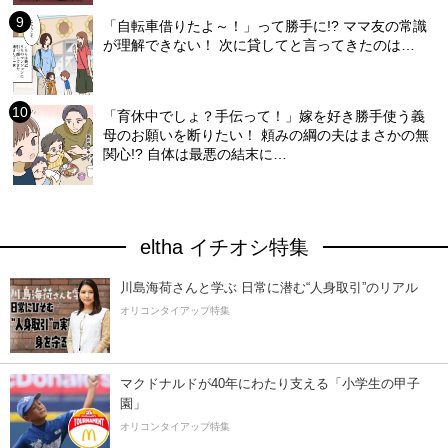
「自転車借りたよ～！」って勝手に!? ママ友の常識
が理解できない！ 次に貸してと言ってきたのは…
「育休中でしょ？手伝って！」嫁を好き勝手使う義
母のお願いを断りたい！ 頼みの綱の夫はまさかの無
関心!? 自体は最悪の結末に…
eltha イチオシ特集
川島海荷さんと学ぶ 日常に潜む“人身取引”のリアル
オリコンタイアップ特集
マクドナルドが40年にわたり支える「小学生の甲子
園」
オリコンタイアップ特集