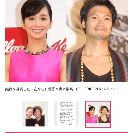
結婚を発表した（左から）優香＆青木崇高 （C）ORICON NewS inc.