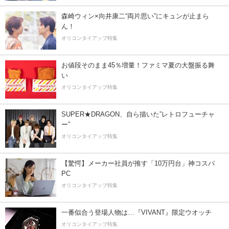
森崎ウィン×向井康二“両片思い”にキュンが止まら
ん！
オリコンタイアップ特集
お値段そのまま45％増量！ファミマ夏の大盤振る舞
い
オリコンタイアップ特集
SUPER★DRAGON、自ら描いた”レトロフューチャ
ー”
オリコンタイアップ特集
【驚愕】メーカー社員が推す「10万円台」神コスパ
PC
オリコンタイアップ特集
一番似合う登場人物は…『VIVANT』限定ウオッチ
オリコンタイアップ特集