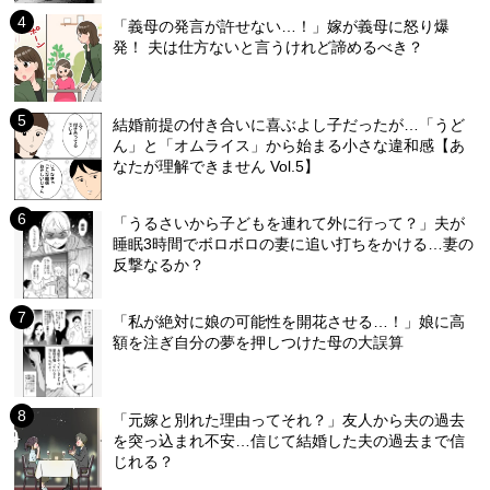
「義母の発言が許せない…！」嫁が義母に怒り爆
発！ 夫は仕方ないと言うけれど諦めるべき？
結婚前提の付き合いに喜ぶよし子だったが…「うど
ん」と「オムライス」から始まる小さな違和感【あ
なたが理解できません Vol.5】
「うるさいから子どもを連れて外に行って？」夫が
睡眠3時間でボロボロの妻に追い打ちをかける…妻の
反撃なるか？
「私が絶対に娘の可能性を開花させる…！」娘に高
額を注ぎ自分の夢を押しつけた母の大誤算
「元嫁と別れた理由ってそれ？」友人から夫の過去
を突っ込まれ不安…信じて結婚した夫の過去まで信
じれる？