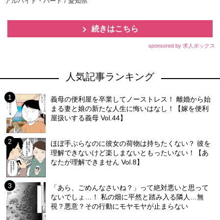
アルバイト・パート / 愛知県
続きはこちら
sponsored by 求人ボックス
人気記事ランキング
義母の便利屋を卒業してノーストレス！ 離婚から始
まる妻と娘の新たな人生に悔いはなし！【嫁を便利
屋扱いする義母 Vol.44】
ほぼ手ぶらなのに彼女の荷物は持ちたくない？ 彼を
理解できないけど楽しまないともったいない！【あ
なたが理解できません Vol.8】
「あら、ごめんなさいね？」って絶対悪いと思って
ないでしょ…！ 私の畑に平然と踏み入る隣人…無
視？悪意？その行動にモヤモヤが止まらない