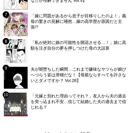
なたが理解できません Vol.5】
「嫁に問題があるから息子が目移りしたのよ！」義
母の驚きの見解に唖然…嫁の高学歴が原因だと主
張!?
「私が絶対に娘の可能性を開花させる…！」娘に高
額を注ぎ自分の夢を押しつけた母の大誤算
夫が闇堕ちした瞬間…これまで嫌味なヤツらが媚び
へつらう姿は滑稽だな！【母親ならすべてを許さな
いとダメですか？ Vol.28】
「元嫁と別れた理由ってそれ？」友人から夫の過去
を突っ込まれ不安…信じて結婚した夫の過去まで信
じれる？