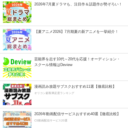
2026年7月夏ドラマも、注目作＆話題作が勢ぞろい！
【夏アニメ2026】7月期夏の新アニメを一挙紹介！
芸能界を志す10代～20代を応援！オーディション・
スクール情報はDeview
漫画読み放題サブスクおすすめ11選【徹底比較】
オリコン顧客満足度ランキング
2026年動画配信サービスおすすめ40選【徹底比較】
CS動画配信サービス20選