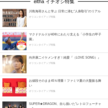
eltha イチオシ特集
川島海荷さんと学ぶ 日常に潜む“人身取引”のリアル
オリコンタイアップ特集
マクドナルドが40年にわたり支える「小学生の甲子
園」
オリコンタイアップ特集
向井康二イケメンすぎ！純愛『（LOVE SONG）』
オリコンタイアップ特集
お値段そのまま45％増量！ファミマ夏の大盤振る舞
い
オリコンタイアップ特集
SUPER★DRAGON、自ら描いた”レトロフューチャ