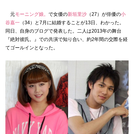
元
モーニング娘。
で女優の
新垣里沙
（27）が俳優の
小
谷嘉一
（34）と7月に結婚することが13日、わかった。
同日、自身のブログで発表した。二人は2013年の舞台
『絶対彼氏。』での共演で知り合い、約2年間の交際を経
てゴールインとなった。