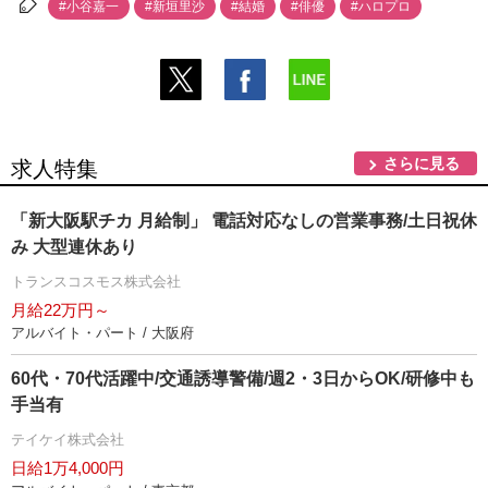
#小谷嘉一
#新垣里沙
#結婚
#俳優
#ハロプロ
さらに見る
求人特集
「新大阪駅チカ 月給制」 電話対応なしの営業事務/土日祝休
み 大型連休あり
トランスコスモス株式会社
月給22万円～
アルバイト・パート / 大阪府
60代・70代活躍中/交通誘導警備/週2・3日からOK/研修中も
手当有
テイケイ株式会社
日給1万4,000円