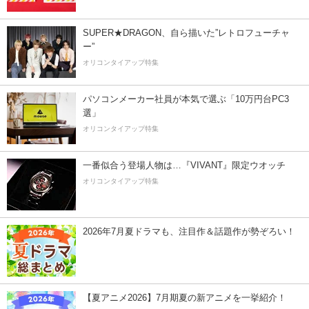
SUPER★DRAGON、自ら描いた”レトロフューチャ
ー”
オリコンタイアップ特集
パソコンメーカー社員が本気で選ぶ「10万円台PC3
選」
オリコンタイアップ特集
一番似合う登場人物は…『VIVANT』限定ウオッチ
オリコンタイアップ特集
2026年7月夏ドラマも、注目作＆話題作が勢ぞろい！
【夏アニメ2026】7月期夏の新アニメを一挙紹介！