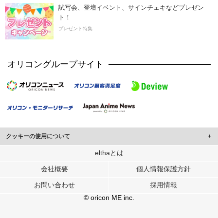
試写会、登壇イベント、サインチェキなどプレゼン
ト！
プレゼント特集
オリコングループサイト
クッキーの使用について
このサイトでは Cookie を使用して、ユーザーに合わせたコンテンツや広告の
elthaとは
表示、ソーシャル メディア機能の提供、広告の表示回数やクリック数の測定を
会社概要
個人情報保護方針
行っています。
また、ユーザーによるサイトの利用状況についても情報を収集し、ソーシャル
お問い合わせ
採用情報
メディアや広告配信、データ解析の各パートナーに提供しています。
各パートナーは、この情報とユーザーが各パートナーに提供した他の情報や、
© oricon ME inc.
ユーザーが各パートナーのサービスを使用したときに収集した他の情報を組み
合わせて使用することがあります。