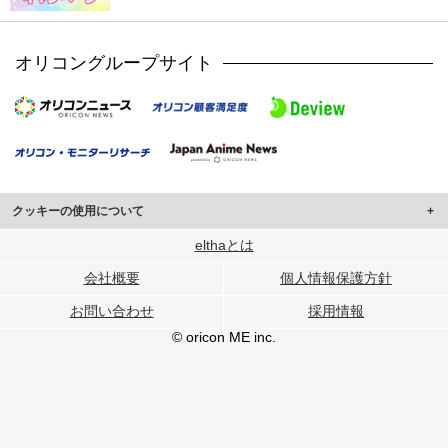
オリコングループサイト
クッキーの使用について
このサイトでは Cookie を使用して、ユーザーに合わせたコンテンツや広告の
elthaとは
表示、ソーシャル メディア機能の提供、広告の表示回数やクリック数の測定を
会社概要
個人情報保護方針
行っています。
また、ユーザーによるサイトの利用状況についても情報を収集し、ソーシャル
お問い合わせ
採用情報
メディアや広告配信、データ解析の各パートナーに提供しています。
各パートナーは、この情報とユーザーが各パートナーに提供した他の情報や、
© oricon ME inc.
ユーザーが各パートナーのサービスを使用したときに収集した他の情報を組み
合わせて使用することがあります。