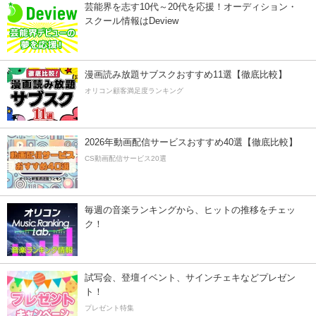
芸能界を志す10代～20代を応援！オーディション・
スクール情報はDeview
漫画読み放題サブスクおすすめ11選【徹底比較】
オリコン顧客満足度ランキング
2026年動画配信サービスおすすめ40選【徹底比較】
CS動画配信サービス20選
毎週の音楽ランキングから、ヒットの推移をチェッ
ク！
試写会、登壇イベント、サインチェキなどプレゼン
ト！
プレゼント特集