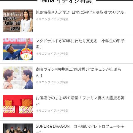
eltha イチオシ特集
川島海荷さんと学ぶ 日常に潜む“人身取引”のリアル
オリコンタイアップ特集
マクドナルドが40年にわたり支える「小学生の甲子
園」
オリコンタイアップ特集
森崎ウィン×向井康二“両片思い”にキュンが止まら
ん！
オリコンタイアップ特集
お値段そのまま45％増量！ファミマ夏の大盤振る舞
い
オリコンタイアップ特集
SUPER★DRAGON、自ら描いた”レトロフューチャ
ー”