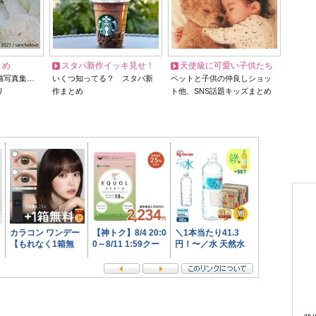
とめ
スタバ新作イッキ見せ！
天使級に可愛い子供たち
猫写真集…
いくつ知ってる？ スタバ新
ペットと子供の仲良しショッ
リ
作まとめ
ト他、SNS話題キッズまとめ