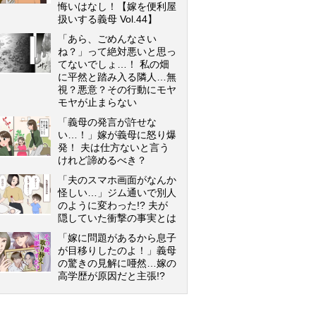
悔いはなし！【嫁を便利屋
扱いする義母 Vol.44】
「あら、ごめんなさい
ね？」って絶対悪いと思っ
てないでしょ…！ 私の畑
に平然と踏み入る隣人…無
視？悪意？その行動にモヤ
モヤが止まらない
「義母の発言が許せな
い…！」嫁が義母に怒り爆
発！ 夫は仕方ないと言う
けれど諦めるべき？
「夫のスマホ画面がなんか
怪しい…」ジム通いで別人
のように変わった!? 夫が
隠していた衝撃の事実とは
「嫁に問題があるから息子
が目移りしたのよ！」義母
の驚きの見解に唖然…嫁の
高学歴が原因だと主張!?