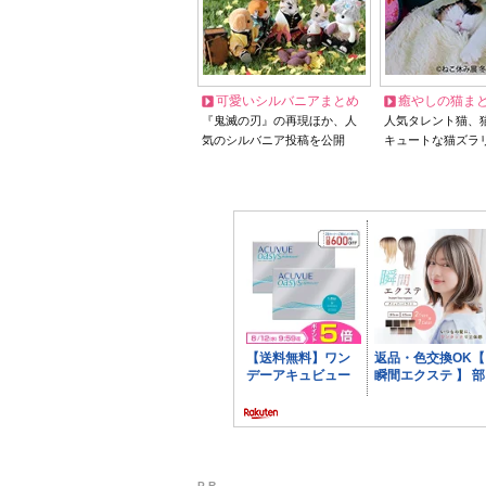
可愛いシルバニアまとめ
癒やしの猫ま
『鬼滅の刃』の再現ほか、人
人気タレント猫、
気のシルバニア投稿を公開
キュートな猫ズラ
P R