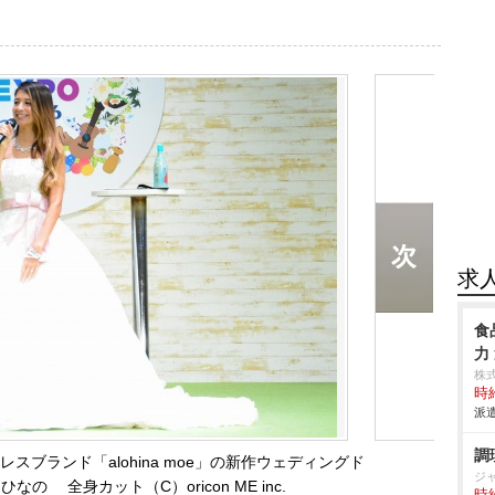
求
食
力
株
時給
派遣
調
ブランド「alohina moe」の新作ウェディングド
ジ
の 全身カット（C）oricon ME inc.