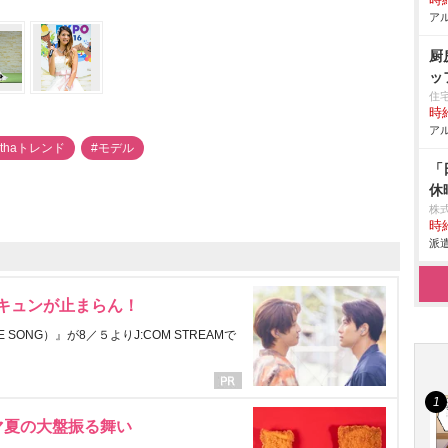
時給
アル
厨
ッ
住宅
時給
アル
lthaトレンド
#モデル
「
休
株
時給
派遣
にキュンが止まらん！
ONG）』が8／５よりJ:COM STREAMで
マ夏の大盤振る舞い