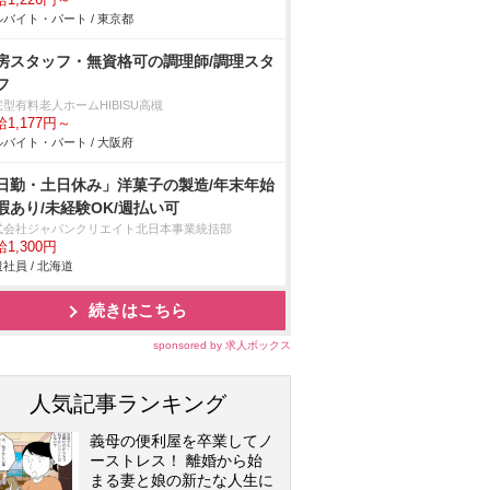
1,226円～
バイト・パート / 東京都
房スタッフ・無資格可の調理師/調理スタ
フ
型有料老人ホームHIBISU高槻
1,177円～
バイト・パート / 大阪府
日勤・土日休み」洋菓子の製造/年末年始
暇あり/未経験OK/週払い可
式会社ジャパンクリエイト北日本事業統括部
1,300円
社員 / 北海道
続きはこちら
sponsored by 求人ボックス
人気記事ランキング
義母の便利屋を卒業してノ
ーストレス！ 離婚から始
まる妻と娘の新たな人生に