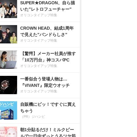
SUPER★DRAGON、自ら描
いた”レトロフューチャー”
オリコンタイアップ特集
CROWN HEAD、結成1周年
で見えた”バンドらしさ”
オリコンタイアップ特集
【驚愕】メーカー社員が推す
「10万円台」神コスパPC
オリコンタイアップ特集
一番似合う登場人物は…
『VIVANT』限定ウオッチ
オリコンタイアップ特集
自販機にピッ！ですぐに買え
ちゃう
（PR）ジハンピ
朝1分貼るだけ！ミルクピー
ルで一日中ずっとうるツヤ肌