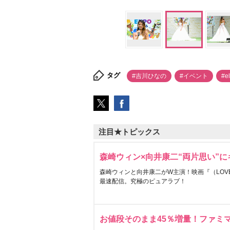
タグ
#吉川ひなの
#イベント
#e
注目★トピックス
森崎ウィン×向井康二“両片思い”
森崎ウィンと向井康二がW主演！映画『（LOVE S
最速配信。究極のピュアラブ！
お値段そのまま45％増量！ファミ