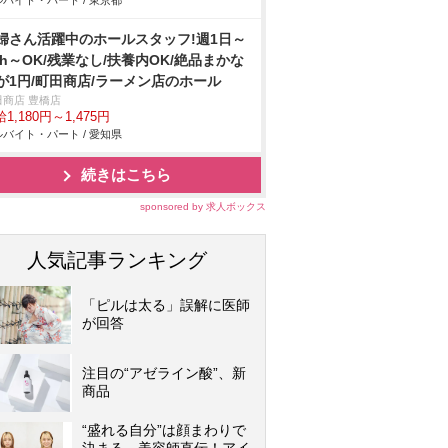
バイト・パート / 東京都
婦さん活躍中のホールスタッフ!週1日～
3h～OK/残業なし/扶養内OK/絶品まかな
が1円/町田商店/ラーメン店のホール
田商店 豊橋店
1,180円～1,475円
バイト・パート / 愛知県
続きはこちら
sponsored by 求人ボックス
人気記事ランキング
「ピルは太る」誤解に医師
が回答
注目の“アゼライン酸”、新
商品
“盛れる自分”は顔まわりで