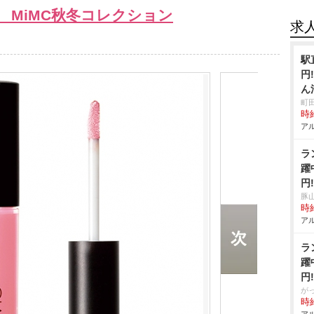
 MiMC秋冬コレクション
求
駅
円
ん
清掃
町
時給
アル
ラ
躍
円
豚
時給
アル
ラ
躍
円
が
時給