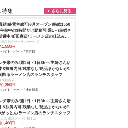
人特集
さらに見る
直結!終電考慮可!6月オープン!時給1550
!午前中の3時間だけ勤務可!週1～/主婦さ
活躍中/町田商店/ラーメン店の仕込み・
/406
田商店 渋谷サクラステージ店
1,550円
バイト・パート / 東京都
ンチ帯のみ!週1日・1日3h～/主婦さん活
中&扶養内可/残業なし/絶品まかないが1
!/豚山/ラーメン店のランチスタッフ
山 元住吉店
1,350円
バイト・パート / 神奈川県
ンチ帯のみ!週1日・1日3h～/主婦さん活
中&扶養内可/残業なし/絶品まかないが1
!/がっとん/ラーメン店のランチスタッフ
っとん 東京ラーメン横丁店
1,400円