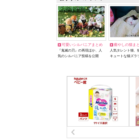
可愛いシルバニアまとめ
癒やしの猫ま
『鬼滅の刃』の再現ほか、人
人気タレント猫、
気のシルバニア投稿を公開
キュートな猫ズラ