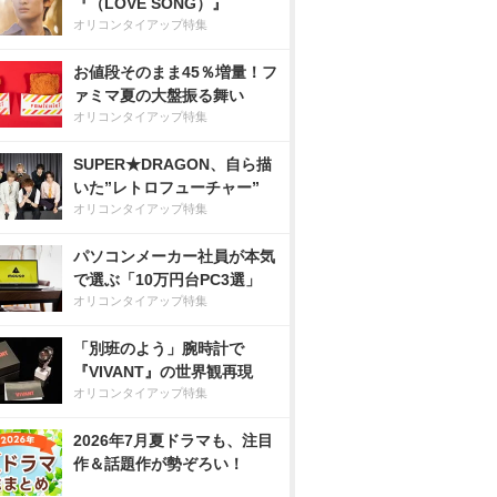
『（LOVE SONG）』
オリコンタイアップ特集
お値段そのまま45％増量！フ
ァミマ夏の大盤振る舞い
オリコンタイアップ特集
SUPER★DRAGON、自ら描
いた”レトロフューチャー”
オリコンタイアップ特集
パソコンメーカー社員が本気
で選ぶ「10万円台PC3選」
オリコンタイアップ特集
「別班のよう」腕時計で
『VIVANT』の世界観再現
オリコンタイアップ特集
2026年7月夏ドラマも、注目
作＆話題作が勢ぞろい！