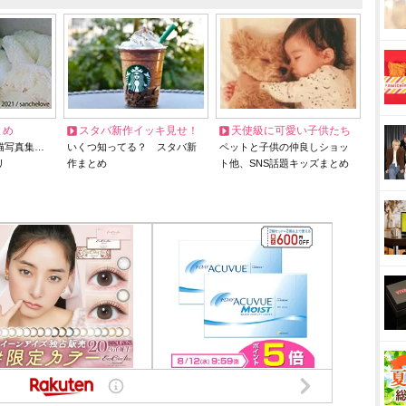
とめ
スタバ新作イッキ見せ！
天使級に可愛い子供たち
猫写真集…
いくつ知ってる？ スタバ新
ペットと子供の仲良しショッ
リ
作まとめ
ト他、SNS話題キッズまとめ