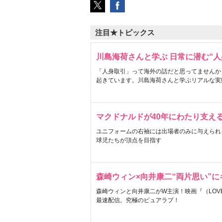
注目★トピックス
川島海荷さんと学ぶ 日常に潜む“人
「人身取引」って海外の話だと思ってませんか
起きています。川島海荷さんと学ぶリアルな実
マクドナルドが40年にわたり支え
ユニフォームの右袖には出場者のみに与えられ
球児たちが頂点を目指す
森崎ウィン×向井康二“両片思い”
森崎ウィンと向井康二がW主演！映画『（LOVE S
最速配信。究極のピュアラブ！