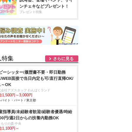
試写会、登壇イベント、サイ
ンチェキなどプレゼント！
プレゼント特集
人特集
さらに見る
ビーシッター/履歴書不要・即日勤務
K/WEB面接で当日内定も可/直行直帰OK/
1～OK
式会社アズスタッフ わんぱくランド
1,500円～3,000円
バイト・パート / 東京都
童指導員/未経験者歓迎/経験者優遇/時給
100円/週2日からの扶養内勤務OK
くもりの森 中央
1,100円～