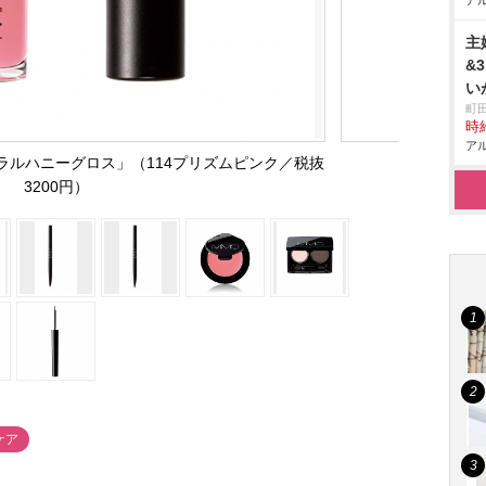
アル
主
&
い
町
時給
アル
ラルハニーグロス」（114プリズムピンク／税抜
3200円）
ケア