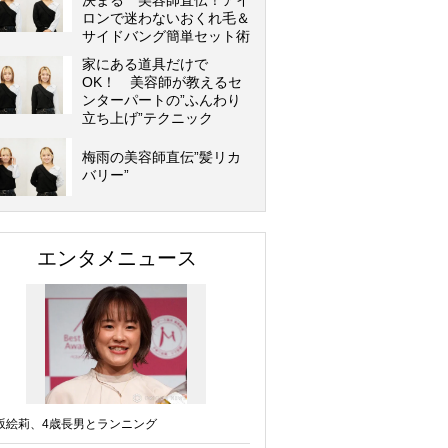
決まる 美容師直伝！アイ
ロンで迷わないおくれ毛＆
サイドバング簡単セット術
家にある道具だけで
OK！ 美容師が教えるセ
ンターパートの”ふんわり
立ち上げ”テクニック
梅雨の美容師直伝”髪リカ
バリー”
エンタメニュース
坂絵莉、4歳長男とランニング