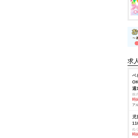
求
ベ
O
週
株
時給
アル
児
1
ぬ
時給