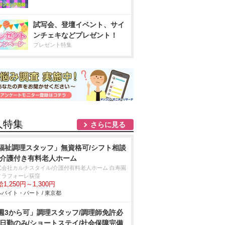
試写会、登壇イベント、サイ
ンチェキなどプレゼント！
プレゼント特集
人特集
さらに見る
福祉調理スタッフ」無資格可/シフト相談
/介護付き有料老人ホーム
式会社カルチスタイル/介護付有料老人ホーム 白寿園
ィラフォーレ荻窪
1,250円～1,300円
バイト・パート / 東京都
週3から可」調理スタッフ/調理師免許必
/日勤のみ/ショートステイ/社会保障完備