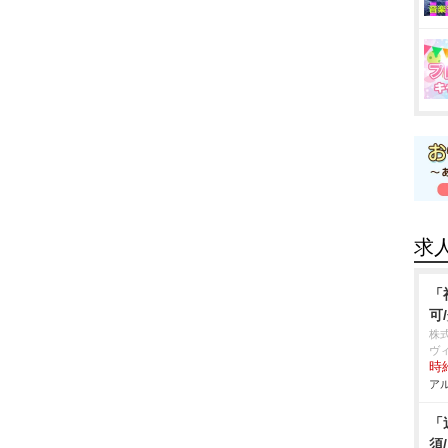
求
「
可
株
ヴ
時給
アル
「
須