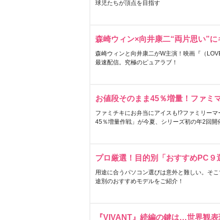
球児たちが頂点を目指す
森崎ウィン×向井康二“両片思い”
森崎ウィンと向井康二がW主演！映画『（LOVE S
最速配信。究極のピュアラブ！
お値段そのまま45％増量！ファミ
ファミチキにお弁当にアイスも!?ファミリーマ
45％増量作戦」が今夏、シリーズ初の年2回開
プロ厳選！目的別「おすすめPC９
用途に合うパソコン選びは意外と難しい。そこ
途別のおすすめモデルをご紹介！
『VIVANT』続編の鍵は…世界観