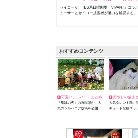
セイコーが、TBS系日曜劇場『VIVANT』コ
ューサーとセイコー担当者が魅力を解説する。
おすすめコンテンツ
可愛いシルバニアまとめ
癒やしの猫ま
『鬼滅の刃』の再現ほか、人
人気タレント猫、
気のシルバニア投稿を公開
キュートな猫ズラ