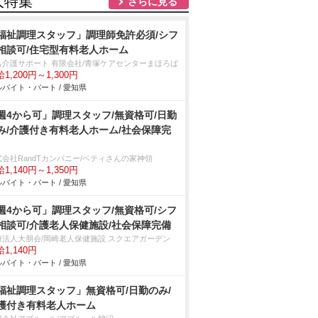
人特集
さらに見る
福祉調理スタッフ」調理師免許必須/シフ
相談可/住宅型有料老人ホーム
も介護サポート 有限会社/青塚ケアセンターまほろば
1,200円～1,300円
バイト・パート / 愛知県
週4から可」調理スタッフ/無資格可/日勤
み/介護付き有料老人ホーム/社会保障完
式会社RandTカンパニー/ベティさんの家神領
1,140円～1,350円
バイト・パート / 愛知県
週4から可」調理スタッフ/無資格可/シフ
相談可/介護老人保健施設/社会保障完備
療法人大朋会/岡崎老人保健施設 スクエアガーデン
1,140円
バイト・パート / 愛知県
福祉調理スタッフ」無資格可/日勤のみ/
護付き有料老人ホーム