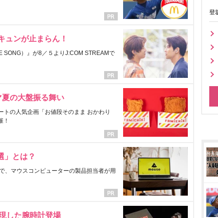
登
にキュンが止まらん！
ONG）』が8／５よりJ:COM STREAMで
マ夏の大盤振る舞い
ートの人気企画「お値段そのまま おかわり
催！
選」とは？
で、マウスコンピューターの製品担当者が用
表現した腕時計登場