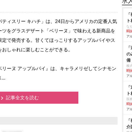
求
「
ト
ティスリー キハチ」は、24日からアメリカの定番人気
な
ーツをグラスデザート「ベリーヌ」で味わえる新商品を
時給
アル
限定で発売する。甘くてほっこりするアップルパイやス
「
をおしゃれに楽しむことができる。
の
備
株
リーヌ アップルパイ』は、キャラメリゼしてシナモン
時給
アル
..
「
ト
記事全文を読む
医
時給
アル
「
介