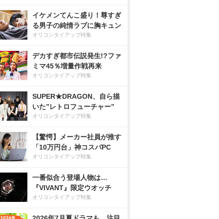
イケメンてんこ盛り！尊すぎ
る男子の純情ラブに胸キュン
オリコンタイアップ特集
デカすぎ都市伝説発生!?ファ
ミマ45％増量作戦再来
オリコンタイアップ特集
SUPER★DRAGON、自ら描
いた”レトロフューチャー”
オリコンタイアップ特集
【驚愕】メーカー社員が推す
「10万円台」神コスパPC
オリコンタイアップ特集
一番似合う登場人物は…
『VIVANT』限定ウオッチ
オリコンタイアップ特集
2026年7月夏ドラマも、注目