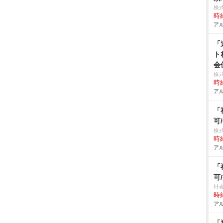
株
時給
アル
「
ト
会
株
時給
アル
「
可
株
時給
アル
「
可
社
時給
アル