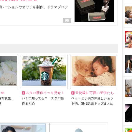
ラボレーションウオッチを製作。ドラマプロデ
とめ
スタバ新作イッキ見せ！
天使級に可愛い子供たち
猫写真集…
いくつ知ってる？ スタバ新
ペットと子供の仲良しショッ
リ
作まとめ
ト他、SNS話題キッズまとめ