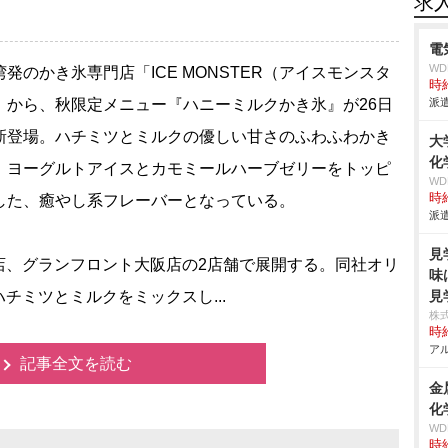
求
電
W
発のかき氷専門店「ICE MONSTER（アイスモンスタ
時給
」から、秋限定メニュー『ハニーミルクかき氷』が26日
派遣
新登場。ハチミツとミルクの優しい甘さのふわふわかき
大
化
、ヨーグルトアイスとカモミールハーブゼリーをトッピ
W
時給
した、癒やし系フレーバーとなっている。
派遣
見
、グランフロント大阪店の2店舗で展開する。同社オリ
味
チミツとミルクをミックスし...
見
株
時給
アル
記事全文を読む
金
化
W
時給