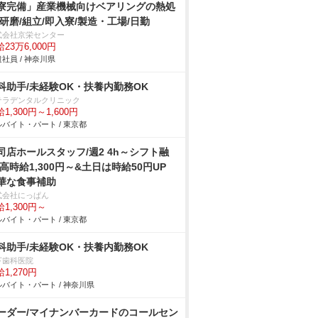
寮完備」産業機械向けベアリングの熱処
/研磨/組立/即入寮/製造・工場/日勤
式会社京栄センター
23万6,000円
社員 / 神奈川県
科助手/未経験OK・扶養内勤務OK
テラデンタルクリニック
1,300円～1,600円
バイト・パート / 東京都
司店ホールスタッフ/週2 4h～シフト融
 高時給1,300円～&土日は時給50円UP
華な食事補助
式会社にっぱん
1,300円～
バイト・パート / 東京都
科助手/未経験OK・扶養内勤務OK
下歯科医院
1,270円
バイト・パート / 神奈川県
ーダー/マイナンバーカードのコールセン