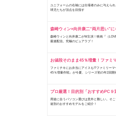
ユニフォームの右袖には出場者のみに与えられ
球児たちが頂点を目指す
森崎ウィン×向井康二“両片思い”
森崎ウィンと向井康二がW主演！映画『（LOVE S
最速配信。究極のピュアラブ！
お値段そのまま45％増量！ファミ
ファミチキにお弁当にアイスも!?ファミリーマ
45％増量作戦」が今夏、シリーズ初の年2回開
プロ厳選！目的別「おすすめPC９
用途に合うパソコン選びは意外と難しい。そこ
途別のおすすめモデルをご紹介！