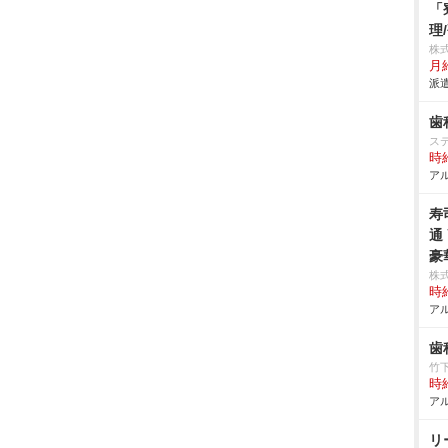
「
理
株
月給
派遣
歯
ス
時給
アル
寿
通
豪
株
時給
アル
歯
竹
時給
アル
リ