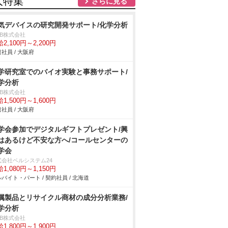
人特集
さらに見る
気デバイスの研究開発サポート/化学分析
DB株式会社
2,100円～2,200円
社員 / 大阪府
学研究室でのバイオ実験と事務サポート/
学分析
DB株式会社
1,500円～1,600円
社員 / 大阪府
学会参加でデジタルギフトプレゼント/興
はあるけど不安な方へ/コールセンターの
学会
式会社ベルシステム24
1,080円～1,150円
バイト・パート / 契約社員 / 北海道
属製品とリサイクル商材の成分分析業務/
学分析
DB株式会社
1,800円～1,900円