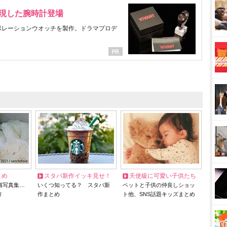
表現した腕時計登場
ラボレーションウオッチを製作。ドラマプロデ
とめ
スタバ新作イッキ見せ！
天使級に可愛い子供たち
猫写真集…
いくつ知ってる？ スタバ新
ペットと子供の仲良しショッ
リ
作まとめ
ト他、SNS話題キッズまとめ