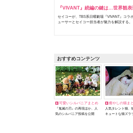
『VIVANT』続編の鍵は…世界観
セイコーが、TBS系日曜劇場『VIVANT』コ
ューサーとセイコー担当者が魅力を解説する。
おすすめコンテンツ
可愛いシルバニアまとめ
癒やしの猫ま
『鬼滅の刃』の再現ほか、人
人気タレント猫、
気のシルバニア投稿を公開
キュートな猫ズラ