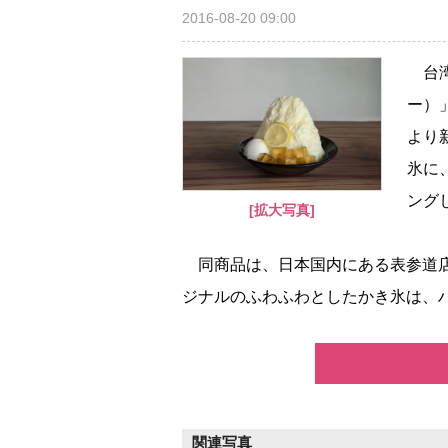
2016-08-20 09:00
台湾
ー）
より
氷に
ング
[拡大写真]
同商品は、日本国内にある表参道店
ジナルのふわふわとしたかき氷は、ハ
関連写真