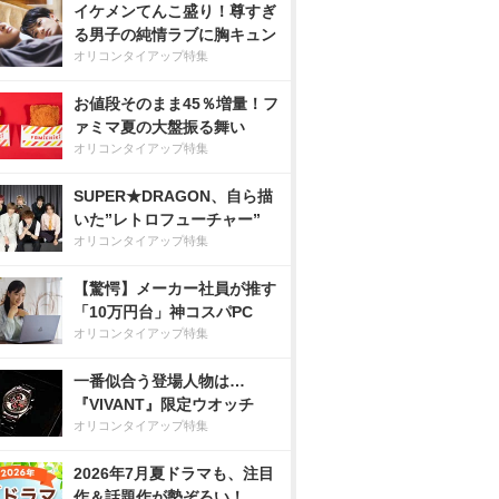
イケメンてんこ盛り！尊すぎ
る男子の純情ラブに胸キュン
オリコンタイアップ特集
お値段そのまま45％増量！フ
ァミマ夏の大盤振る舞い
オリコンタイアップ特集
SUPER★DRAGON、自ら描
いた”レトロフューチャー”
オリコンタイアップ特集
【驚愕】メーカー社員が推す
「10万円台」神コスパPC
オリコンタイアップ特集
一番似合う登場人物は…
『VIVANT』限定ウオッチ
オリコンタイアップ特集
2026年7月夏ドラマも、注目
作＆話題作が勢ぞろい！