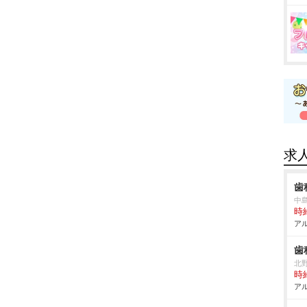
求
歯
中
時給
アル
歯
北
時給
アル