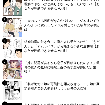
理解できないけど楽しまないともったいない！【あ
なたが理解できません Vol.8】
「夫のスマホ画面がなんか怪しい…」ジム通いで別
人のように変わった!? 夫が隠していた衝撃の事実と
は
結婚前提の付き合いに喜ぶよし子だったが…「うど
ん」と「オムライス」から始まる小さな違和感【あ
なたが理解できません Vol.5】
「嫁に問題があるから息子が目移りしたのよ！」義
母の驚きの見解に唖然…嫁の高学歴が原因だと主
張!?
「私が絶対に娘の可能性を開花させる…！」娘に高
額を注ぎ自分の夢を押しつけた母の大誤算