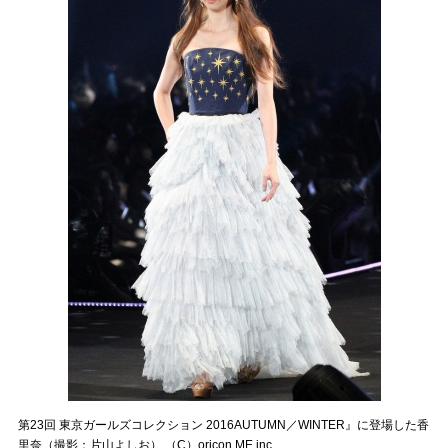
第23回 東京ガールズコレクション 2016AUTUMN／WINTER』に登場した香
里奈（撮影：片山よしお） （C）oricon ME inc.