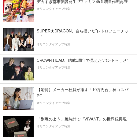
デカすぎ都市伝説発生!?ファミマ45％増量作戦再来
オリコンタイアップ特集
SUPER★DRAGON、自ら描いた”レトロフューチャ
ー”
オリコンタイアップ特集
CROWN HEAD、結成1周年で見えた”バンドらしさ”
オリコンタイアップ特集
【驚愕】メーカー社員が推す「10万円台」神コスパ
PC
オリコンタイアップ特集
「別班のよう」腕時計で『VIVANT』の世界観再現
オリコンタイアップ特集