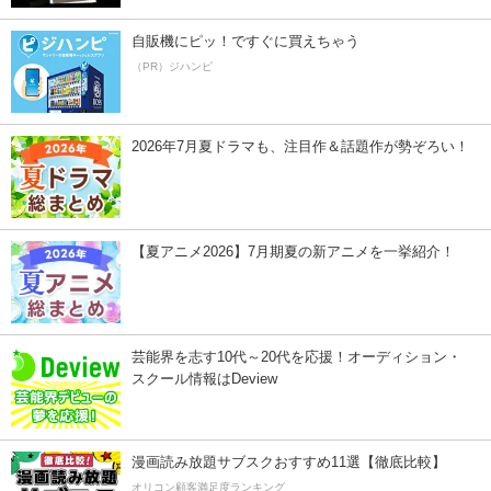
自販機にピッ！ですぐに買えちゃう
（PR）ジハンピ
2026年7月夏ドラマも、注目作＆話題作が勢ぞろい！
【夏アニメ2026】7月期夏の新アニメを一挙紹介！
芸能界を志す10代～20代を応援！オーディション・
スクール情報はDeview
漫画読み放題サブスクおすすめ11選【徹底比較】
オリコン顧客満足度ランキング