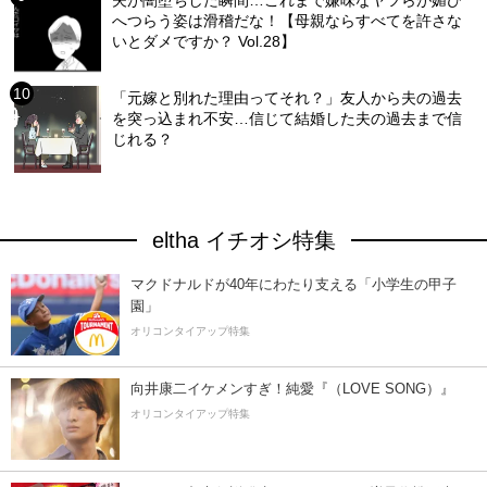
夫が闇堕ちした瞬間…これまで嫌味なヤツらが媚び
へつらう姿は滑稽だな！【母親ならすべてを許さな
いとダメですか？ Vol.28】
「元嫁と別れた理由ってそれ？」友人から夫の過去
を突っ込まれ不安…信じて結婚した夫の過去まで信
じれる？
eltha イチオシ特集
マクドナルドが40年にわたり支える「小学生の甲子
園」
オリコンタイアップ特集
向井康二イケメンすぎ！純愛『（LOVE SONG）』
オリコンタイアップ特集