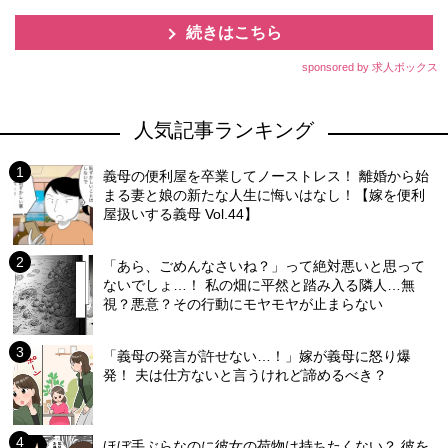
続きはこちら
sponsored by 求人ボックス
人気記事ランキング
義母の便利屋を卒業してノーストレス！ 離婚から始
まる妻と娘の新たな人生に悔いはなし！【嫁を便利
屋扱いする義母 Vol.44】
「あら、ごめんなさいね？」って絶対悪いと思って
ないでしょ…！ 私の畑に平然と踏み入る隣人…無
視？悪意？その行動にモヤモヤが止まらない
「義母の発言が許せない…！」嫁が義母に怒り爆
発！ 夫は仕方ないと言うけれど諦めるべき？
ほぼ手ぶらなのに彼女の荷物は持ちたくない？ 彼を