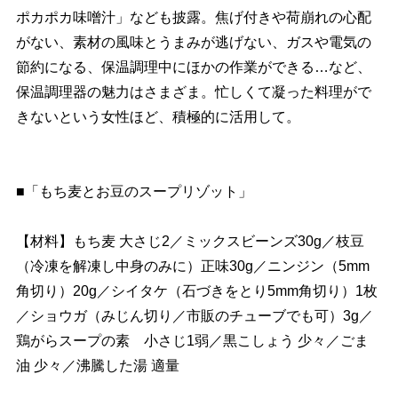
ポカポカ味噌汁」なども披露。焦げ付きや荷崩れの心配
がない、素材の風味とうまみが逃げない、ガスや電気の
節約になる、保温調理中にほかの作業ができる…など、
保温調理器の魅力はさまざま。忙しくて凝った料理がで
きないという女性ほど、積極的に活用して。
■「もち麦とお豆のスープリゾット」
【材料】もち麦 大さじ2／ミックスビーンズ30g／枝豆
（冷凍を解凍し中身のみに）正味30g／ニンジン（5mm
角切り）20g／シイタケ（石づきをとり5mm角切り）1枚
／ショウガ（みじん切り／市販のチューブでも可）3g／
鶏がらスープの素 小さじ1弱／黒こしょう 少々／ごま
油 少々／沸騰した湯 適量