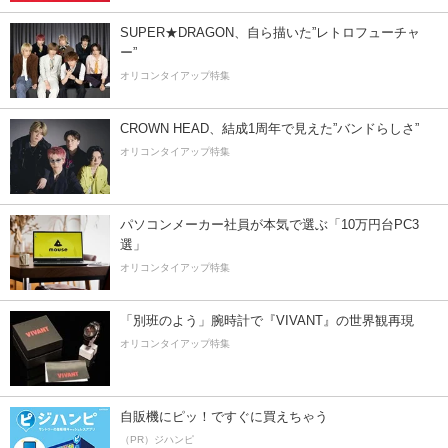
SUPER★DRAGON、自ら描いた”レトロフューチャ
ー”
オリコンタイアップ特集
CROWN HEAD、結成1周年で見えた”バンドらしさ”
オリコンタイアップ特集
パソコンメーカー社員が本気で選ぶ「10万円台PC3
選」
オリコンタイアップ特集
「別班のよう」腕時計で『VIVANT』の世界観再現
オリコンタイアップ特集
自販機にピッ！ですぐに買えちゃう
（PR）ジハンピ