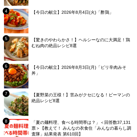
【今日の献立】2026年8月4日(火)「酢鶏」
【驚きのやわらかさ！】ヘルシーなのに大満足！鶏
むね肉の絶品レシピ8選
【今日の献立】2026年8月3日(月)「ピリ辛肉みそ
丼」
【夏野菜の王様！】苦みがクセになる！ピーマンの
絶品レシピ8選
「夏の麺料理、食べる時間帯は？」＜回答数37,131
票＞【教えて！ みんなの衣食住「みんなの暮らし調
査隊」結果発表 第610回】