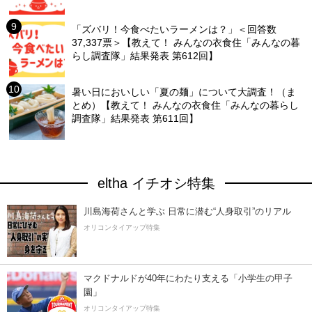
「ズバリ！今食べたいラーメンは？」＜回答数
37,337票＞【教えて！ みんなの衣食住「みんなの暮
らし調査隊」結果発表 第612回】
暑い日においしい「夏の麺」について大調査！（ま
とめ）【教えて！ みんなの衣食住「みんなの暮らし
調査隊」結果発表 第611回】
eltha イチオシ特集
川島海荷さんと学ぶ 日常に潜む“人身取引”のリアル
オリコンタイアップ特集
マクドナルドが40年にわたり支える「小学生の甲子
園」
オリコンタイアップ特集