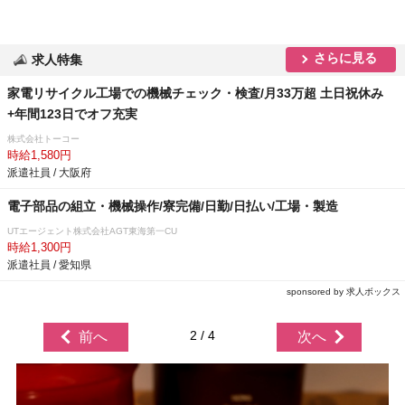
さらに見る
求人特集
家電リサイクル工場での機械チェック・検査/月33万超 土日祝休み
+年間123日でオフ充実
株式会社トーコー
時給1,580円
派遣社員 / 大阪府
電子部品の組立・機械操作/寮完備/日勤/日払い/工場・製造
UTエージェント株式会社AGT東海第一CU
時給1,300円
派遣社員 / 愛知県
sponsored by 求人ボックス
2 / 4
前へ
次へ