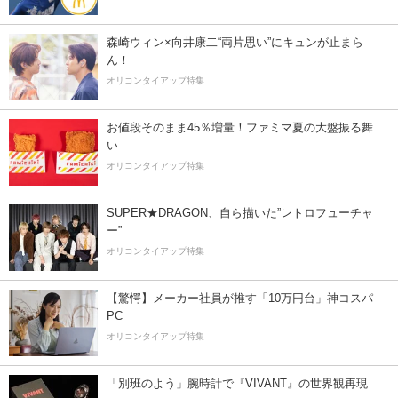
森崎ウィン×向井康二“両片思い”にキュンが止まら
ん！
オリコンタイアップ特集
お値段そのまま45％増量！ファミマ夏の大盤振る舞
い
オリコンタイアップ特集
SUPER★DRAGON、自ら描いた”レトロフューチャ
ー”
オリコンタイアップ特集
【驚愕】メーカー社員が推す「10万円台」神コスパ
PC
オリコンタイアップ特集
「別班のよう」腕時計で『VIVANT』の世界観再現