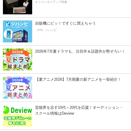
オリコンタイアップ特集
自販機にピッ！ですぐに買えちゃう
（PR）ジハンピ
2026年7月夏ドラマも、注目作＆話題作が勢ぞろい！
【夏アニメ2026】7月期夏の新アニメを一挙紹介！
芸能界を志す10代～20代を応援！オーディション・
スクール情報はDeview