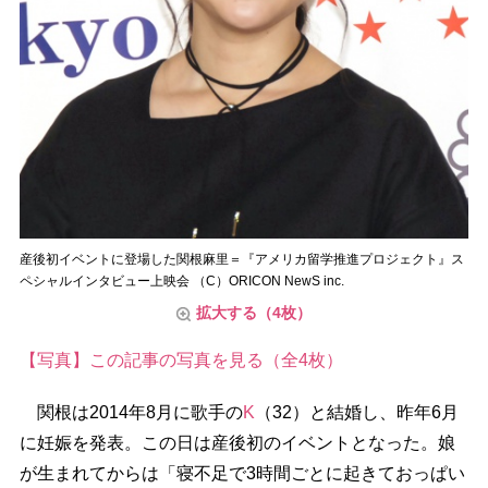
産後初イベントに登場した関根麻里＝『アメリカ留学推進プロジェクト』ス
ペシャルインタビュー上映会 （C）ORICON NewS inc.
拡大する（4枚）
【写真】この記事の写真を見る（全4枚）
関根は2014年8月に歌手の
K
（32）と結婚し、昨年6月
に妊娠を発表。この日は産後初のイベントとなった。娘
が生まれてからは「寝不足で3時間ごとに起きておっぱい