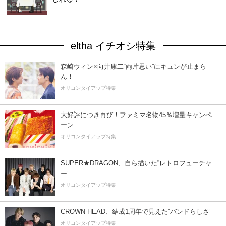
eltha イチオシ特集
森崎ウィン×向井康二“両片思い”にキュンが止まら
ん！
オリコンタイアップ特集
大好評につき再び！ファミマ名物45％増量キャンペ
ーン
オリコンタイアップ特集
SUPER★DRAGON、自ら描いた”レトロフューチャ
ー”
オリコンタイアップ特集
CROWN HEAD、結成1周年で見えた”バンドらしさ”
オリコンタイアップ特集