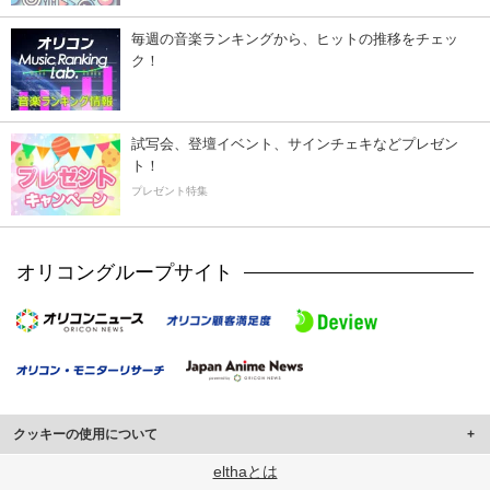
毎週の音楽ランキングから、ヒットの推移をチェッ
ク！
試写会、登壇イベント、サインチェキなどプレゼン
ト！
プレゼント特集
オリコングループサイト
クッキーの使用について
このサイトでは Cookie を使用して、ユーザーに合わせたコンテンツや広告の
elthaとは
表示、ソーシャル メディア機能の提供、広告の表示回数やクリック数の測定を