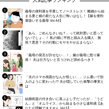
義母の便利屋を卒業してノーストレス！ 離婚から始
まる妻と娘の新たな人生に悔いはなし！【嫁を便利
屋扱いする義母 Vol.44】
「あら、ごめんなさいね？」って絶対悪いと思って
ないでしょ…！ 私の畑に平然と踏み入る隣人…無
視？悪意？その行動にモヤモヤが止まらない
「義母の発言が許せない…！」嫁が義母に怒り爆
発！ 夫は仕方ないと言うけれど諦めるべき？
「夫のスマホ画面がなんか怪しい…」ジム通いで別
人のように変わった!? 夫が隠していた衝撃の事実と
は
結婚前提の付き合いに喜ぶよし子だったが…「うど
ん」と「オムライス」から始まる小さな違和感【あ
なたが理解できません Vol.5】