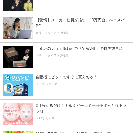
【驚愕】メーカー社員が推す「10万円台」神コスパ
PC
オリコンタイアップ特集
「別班のよう」腕時計で『VIVANT』の世界観再現
オリコンタイアップ特集
自販機にピッ！ですぐに買えちゃう
（PR）ジハンピ
朝1分貼るだけ！ミルクピールで一日中ずっとうるツ
ヤ肌
（PR）サボリーノ