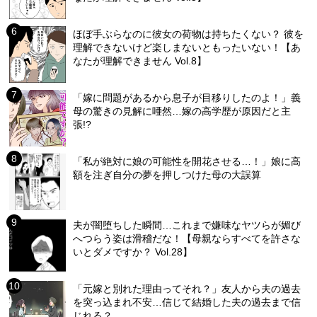
ほぼ手ぶらなのに彼女の荷物は持ちたくない？ 彼を
理解できないけど楽しまないともったいない！【あ
なたが理解できません Vol.8】
「嫁に問題があるから息子が目移りしたのよ！」義
母の驚きの見解に唖然…嫁の高学歴が原因だと主
張!?
「私が絶対に娘の可能性を開花させる…！」娘に高
額を注ぎ自分の夢を押しつけた母の大誤算
夫が闇堕ちした瞬間…これまで嫌味なヤツらが媚び
へつらう姿は滑稽だな！【母親ならすべてを許さな
いとダメですか？ Vol.28】
「元嫁と別れた理由ってそれ？」友人から夫の過去
を突っ込まれ不安…信じて結婚した夫の過去まで信
じれる？