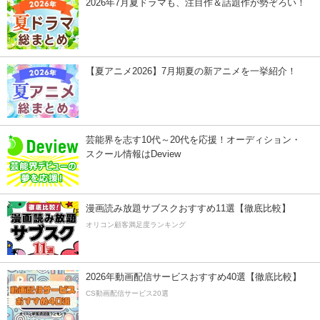
2026年7月夏ドラマも、注目作＆話題作が勢ぞろい！
【夏アニメ2026】7月期夏の新アニメを一挙紹介！
芸能界を志す10代～20代を応援！オーディション・
スクール情報はDeview
漫画読み放題サブスクおすすめ11選【徹底比較】
オリコン顧客満足度ランキング
2026年動画配信サービスおすすめ40選【徹底比較】
CS動画配信サービス20選