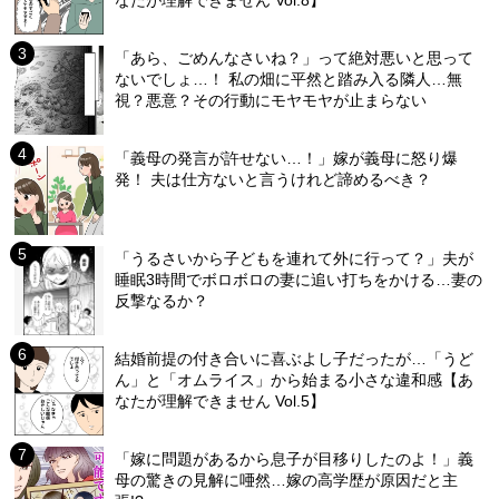
なたが理解できません Vol.8】
「あら、ごめんなさいね？」って絶対悪いと思って
ないでしょ…！ 私の畑に平然と踏み入る隣人…無
視？悪意？その行動にモヤモヤが止まらない
「義母の発言が許せない…！」嫁が義母に怒り爆
発！ 夫は仕方ないと言うけれど諦めるべき？
「うるさいから子どもを連れて外に行って？」夫が
睡眠3時間でボロボロの妻に追い打ちをかける…妻の
反撃なるか？
結婚前提の付き合いに喜ぶよし子だったが…「うど
ん」と「オムライス」から始まる小さな違和感【あ
なたが理解できません Vol.5】
「嫁に問題があるから息子が目移りしたのよ！」義
母の驚きの見解に唖然…嫁の高学歴が原因だと主