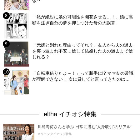
張!?
「私が絶対に娘の可能性を開花させる…！」娘に高
額を注ぎ自分の夢を押しつけた母の大誤算
「元嫁と別れた理由ってそれ？」友人から夫の過去
を突っ込まれ不安…信じて結婚した夫の過去まで信
じれる？
「自転車借りたよ～！」って勝手に!? ママ友の常識
が理解できない！ 次に貸してと言ってきたのは…
eltha イチオシ特集
川島海荷さんと学ぶ 日常に潜む“人身取引”のリアル
オリコンタイアップ特集