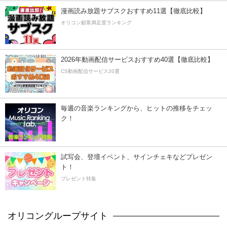
漫画読み放題サブスクおすすめ11選【徹底比較】
オリコン顧客満足度ランキング
2026年動画配信サービスおすすめ40選【徹底比較】
CS動画配信サービス20選
毎週の音楽ランキングから、ヒットの推移をチェッ
ク！
試写会、登壇イベント、サインチェキなどプレゼン
ト！
プレゼント特集
オリコングループサイト