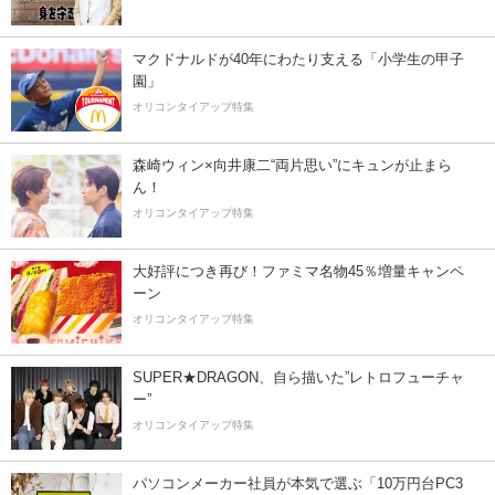
マクドナルドが40年にわたり支える「小学生の甲子
園」
オリコンタイアップ特集
森崎ウィン×向井康二“両片思い”にキュンが止まら
ん！
オリコンタイアップ特集
大好評につき再び！ファミマ名物45％増量キャンペ
ーン
オリコンタイアップ特集
SUPER★DRAGON、自ら描いた”レトロフューチャ
ー”
オリコンタイアップ特集
パソコンメーカー社員が本気で選ぶ「10万円台PC3