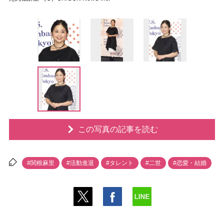
この写真の記事を読む
#関根麻里
#活動進退
#タレント
#二世
#恋愛・結婚