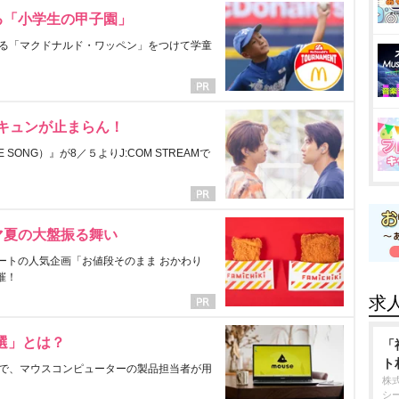
る「小学生の甲子園」
る「マクドナルド・ワッペン」をつけて学童
にキュンが止まらん！
ONG）』が8／５よりJ:COM STREAMで
マ夏の大盤振る舞い
ートの人気企画「お値段そのまま おかわり
催！
求
選」とは？
「
ト
で、マウスコンピューターの製品担当者が用
株
シ