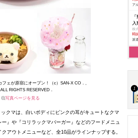
アル
「
入
株
時給
派遣
ェが原宿にオープン！（c）SAN-X CO．,
 ALL RIGHTS RESERVED．
写真ページを見る
ラックマは、白いボディにピンクの耳がキュートなクマ
レー』や『コリラックマバーガー』などのフードメニュ
イクアウトメニューなど、全10品がラインナップする。