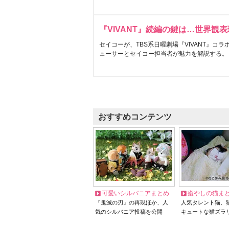
『VIVANT』続編の鍵は…世界観
セイコーが、TBS系日曜劇場『VIVANT』コ
ューサーとセイコー担当者が魅力を解説する。
おすすめコンテンツ
可愛いシルバニアまとめ
癒やしの猫ま
『鬼滅の刃』の再現ほか、人
人気タレント猫、
気のシルバニア投稿を公開
キュートな猫ズラ