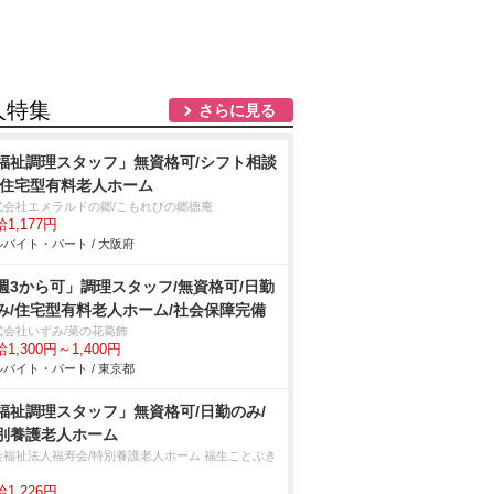
人特集
さらに見る
福祉調理スタッフ」無資格可/シフト相談
/住宅型有料老人ホーム
式会社エメラルドの郷/こもれびの郷徳庵
1,177円
バイト・パート / 大阪府
週3から可」調理スタッフ/無資格可/日勤
み/住宅型有料老人ホーム/社会保障完備
式会社いずみ/菜の花葛飾
1,300円～1,400円
バイト・パート / 東京都
福祉調理スタッフ」無資格可/日勤のみ/
別養護老人ホーム
会福祉法人福寿会/特別養護老人ホーム 福生ことぶき
1,226円