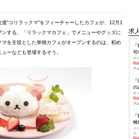
“コリラックマ”をフィーチャーしたカフェが、12月1
求
プンする。「リラックマカフェ」でメニューやグッズに
クマを主役とした単独カフェがオープンするのは、初め
「
ニューなども登場するそう。
可
株
時給
アル
「
の
株
時給
アル
「
特
社
苑
時給