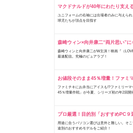
マクドナルドが40年にわたり支え
ユニフォームの右袖には出場者のみに与えられ
球児たちが頂点を目指す
森崎ウィン×向井康二“両片思い”
森崎ウィンと向井康二がW主演！映画『（LOVE S
最速配信。究極のピュアラブ！
お値段そのまま45％増量！ファミ
ファミチキにお弁当にアイスも!?ファミリーマ
45％増量作戦」が今夏、シリーズ初の年2回開
プロ厳選！目的別「おすすめPC９
用途に合うパソコン選びは意外と難しい。そこ
途別のおすすめモデルをご紹介！