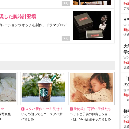
時給
アル
表現した腕時計登場
H
ラボレーションウオッチを製作。ドラマプロデ
W
時給
派遣
大
学
W
時給
派遣
「
の
株
時給
アル
とめ
スタバ新作イッキ見せ！
天使級に可愛い子供たち
接
猫写真集…
いくつ知ってる？ スタバ新
ペットと子供の仲良しショッ
W
リ
作まとめ
ト他、SNS話題キッズまとめ
時給
派遣