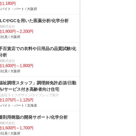
1,180円
バイト・パート / 大阪府
PLCやGCを用いた医薬分析/化学分析
DB株式会社
1,800円～2,200円
社員 / 大阪府
手百貨店での衣料や日用品の品質試験/化
分析
DB株式会社
1,600円～1,800円
社員 / 大阪府
福祉調理スタッフ」調理師免許必須/日勤
み/サービス付き高齢者向け住宅
式会社ライフデザイン/ライフシップ深川
1,075円～1,125円
バイト・パート / 北海道
着剤用樹脂の開発サポート/化学分析
DB株式会社
1,600円～1,700円
社員 / 大阪府