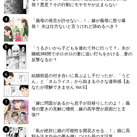
視？悪意？その行動にモヤモヤが止まらない
「義母の発言が許せない…！」嫁が義母に怒り爆
発！ 夫は仕方ないと言うけれど諦めるべき？
「うるさいから子どもを連れて外に行って？」夫が
睡眠3時間でボロボロの妻に追い打ちをかける…妻の
反撃なるか？
結婚前提の付き合いに喜ぶよし子だったが…「うど
ん」と「オムライス」から始まる小さな違和感【あ
なたが理解できません Vol.5】
「嫁に問題があるから息子が目移りしたのよ！」義
母の驚きの見解に唖然…嫁の高学歴が原因だと主
張!?
「私が絶対に娘の可能性を開花させる…！」娘に高
額を注ぎ自分の夢を押しつけた母の大誤算