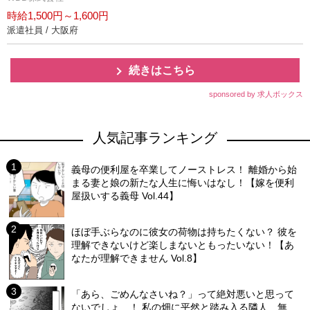
時給1,500円～1,600円
派遣社員 / 大阪府
続きはこちら
sponsored by 求人ボックス
人気記事ランキング
義母の便利屋を卒業してノーストレス！ 離婚から始
まる妻と娘の新たな人生に悔いはなし！【嫁を便利
屋扱いする義母 Vol.44】
ほぼ手ぶらなのに彼女の荷物は持ちたくない？ 彼を
理解できないけど楽しまないともったいない！【あ
なたが理解できません Vol.8】
「あら、ごめんなさいね？」って絶対悪いと思って
ないでしょ…！ 私の畑に平然と踏み入る隣人…無