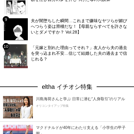
夫が闇堕ちした瞬間…これまで嫌味なヤツらが媚び
へつらう姿は滑稽だな！【母親ならすべてを許さな
いとダメですか？ Vol.28】
「元嫁と別れた理由ってそれ？」友人から夫の過去
を突っ込まれ不安…信じて結婚した夫の過去まで信
じれる？
eltha イチオシ特集
川島海荷さんと学ぶ 日常に潜む“人身取引”のリアル
オリコンタイアップ特集
マクドナルドが40年にわたり支える「小学生の甲子
園」