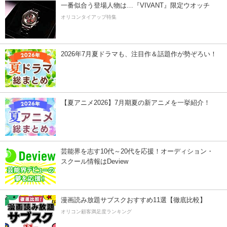
一番似合う登場人物は…『VIVANT』限定ウオッチ
オリコンタイアップ特集
2026年7月夏ドラマも、注目作＆話題作が勢ぞろい！
【夏アニメ2026】7月期夏の新アニメを一挙紹介！
芸能界を志す10代～20代を応援！オーディション・
スクール情報はDeview
漫画読み放題サブスクおすすめ11選【徹底比較】
オリコン顧客満足度ランキング